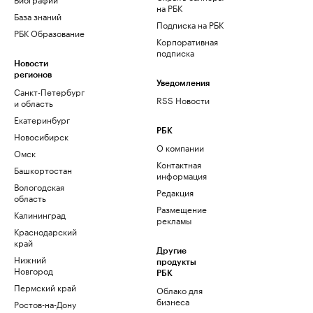
на РБК
База знаний
Подписка на РБК
РБК Образование
Корпоративная
подписка
Новости
регионов
Уведомления
Санкт-Петербург
RSS Новости
и область
Екатеринбург
РБК
Новосибирск
О компании
Омск
Контактная
Башкортостан
информация
Вологодская
Редакция
область
Размещение
Калининград
рекламы
Краснодарский
край
Другие
Нижний
продукты
Новгород
РБК
Пермский край
Облако для
бизнеса
Ростов-на-Дону