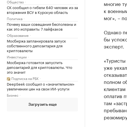
Общество
многие ту
СК сообщил о гибели 640 человек из-за
к военным
вторжения ВСУ в Курскую область
мог», – п
Политика
Почему ваши совещания бесполезны и
как это исправить: 7 лайфхаков
Однако пе
Образование
бы успоко
Мосбиржа запланировала запуск
эксперт.
собственного депозитария для
криптовалюты
Инвестиции
«Туристы
Мосбиржа готовится запустить
уже уехал
депозитарий для криптовалюты. Что
это значит
отказыват
Подписка на РБК
полном о
DeepSeek сообщил о «значительном»
клиентам 
увеличении цен на свои ИИ-услуги
оплатив п
Бизнес
там «заст
Загрузить еще
пребывани
резюмиру