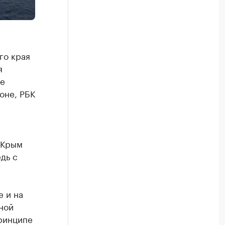
го края
я
ие
оне, РБК
 Крым
дь с
е и на
сной
принципе