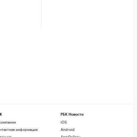
К
РБК Новости
компании
iOS
нтактная информация
Android
дакция
AppGallery