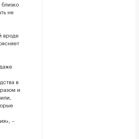
 близко
ать не
й вроде
оясняет
 даже
дства в
разом и
или,
торые
ия», –