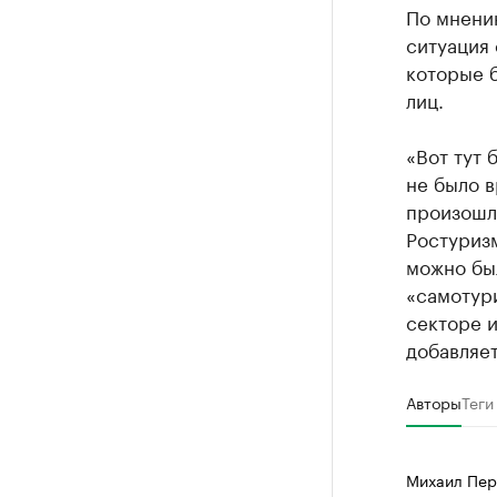
По мнению
ситуация 
которые 
лиц.
«Вот тут 
не было в
произошло
Ростуриз
можно был
«самотур
секторе и
добавляет
Авторы
Теги
Михаил Пер