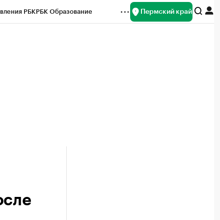
Пермский край
вления РБК
РБК Образование
редитные рейтинги
Франшизы
Газета
ок наличной валюты
осле