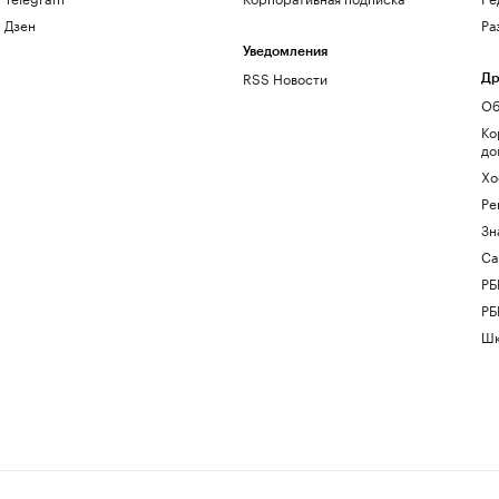
Дзен
Ра
Уведомления
RSS Новости
Др
Об
Ко
до
Хо
Ре
Зн
Са
РБ
РБ
Шк