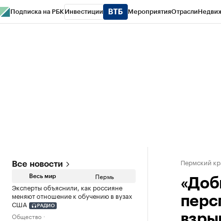
Подписка на РБК
Инвестиции
Мероприятия
Отрасли
Недви
РБК Курсы
РБК Life
Тренды
Визионеры
Национальные проекты
Горо
Спецпроекты СПб
Конференции СПб
Спецпроекты
Проверка конт
Пермский кр
Все новости
Пермь
Весь мир
«Доб
Эксперты объяснили, как россияне
меняют отношение к обучению в вузах
перс
США
РАДИО
Общество
взры