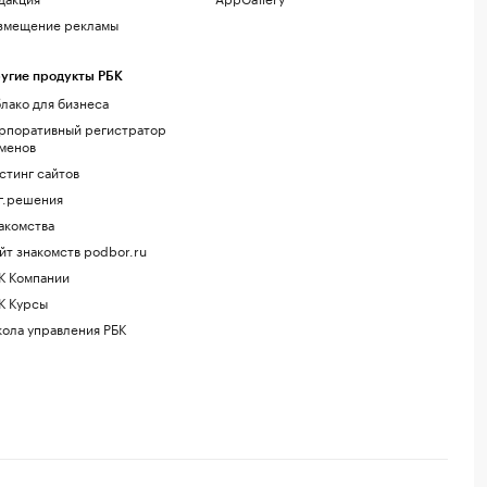
змещение рекламы
угие продукты РБК
лако для бизнеса
рпоративный регистратор
менов
стинг сайтов
г.решения
акомства
йт знакомств podbor.ru
К Компании
К Курсы
ола управления РБК