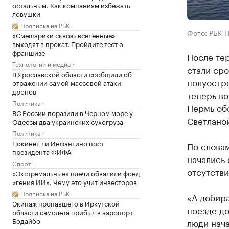
остальным. Как компаниям избежать
ловушки
Подписка на РБК
Фото: РБК 
«Смешарики сквозь вселенные»
выходят в прокат. Пройдите тест о
франшизе
После те
Технологии и медиа
стали сро
В Ярославской области сообщили об
полуостро
отражении самой массовой атаки
дронов
теперь во
Политика
Пермь обс
ВС России поразили в Черном море у
Светлано
Одессы два украинских сухогруза
Политика
Покинет ли Инфантино пост
По слова
президента ФИФА
начались 
Спорт
отсутств
«Экстремальные» плечи обвалили фонд
«гения ИИ». Чему это учит инвесторов
Подписка на РБК
«А добира
Экипаж пропавшего в Иркутской
поезде до
области самолета прибыл в аэропорт
Бодайбо
люди нача