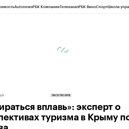
жимость
Autonews
РБК Компании
Телеканал
РБК Вино
Спорт
Школа упра
д
Стиль
Крипто
РБК Бизнес-среда
Дискуссионный клуб
Исследования
К
рагентов
Политика
Экономика
Бизнес
Технологии и медиа
Финансы
Рын
ай
ЭКСКЛЮЗИВ
ираться вплавь»: эксперт о
пективах туризма в Крыму п
ва