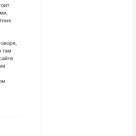
тоит
ми,
тных
говоря,
и там
сайте
ми
ом