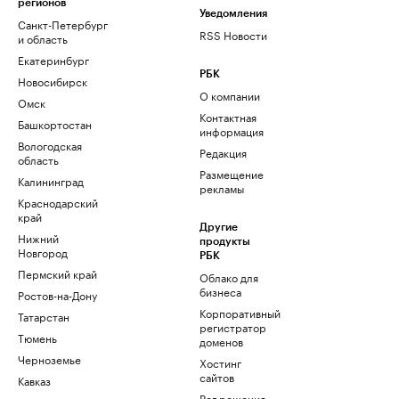
регионов
Уведомления
Санкт-Петербург
RSS Новости
и область
Екатеринбург
РБК
Новосибирск
О компании
Омск
Контактная
Башкортостан
информация
Вологодская
Редакция
область
Размещение
Калининград
рекламы
Краснодарский
край
Другие
Нижний
продукты
Новгород
РБК
Пермский край
Облако для
бизнеса
Ростов-на-Дону
Корпоративный
Татарстан
регистратор
Тюмень
доменов
Черноземье
Хостинг
сайтов
Кавказ
Рег.решения