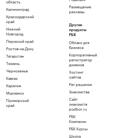
область
Размещение
Калининград
рекламы
Краснодарский
край
Другие
Нижний
продукты
Новгород
РБК
Пермский край
Облако для
бизнеса
Ростов-на-Дону
Корпоративный
Татарстан
регистратор
Тюмень
доменов
Черноземье
Хостинг
сайтов
Кавказ
Рег.решения
Карелия
Знакомства
Мурманск
Сайт
Приморский
знакомств
край
podbor.ru
РБК
Компании
РБК Курсы
Школа