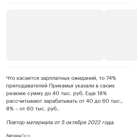
Что касается зарплатных ожиданий, то 74%
РБК Компании
РБК Компании
преподавателей Прикамья указали в своих
Крупные организации в
Крупнейшие
резюме сумму до 40 тыс. руб. Еще 18%
нефтегазовой промышленности
недвижимос
рассчитывают зарабатывать от 40 до 60 тыс.,
Найдите и проверьте данные в каталоге
Посмотрите данные
8% – от 60 тыс. руб..
Повтор материала от 5 октября 2022 года.
Авторы
Теги