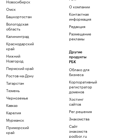
Новосибирск
О компании
Омск
Контактная
Башкортостан
информация
Вологодская
Редакция
область
Размещение
Калининград
рекламы
Краснодарский
край
Другие
Нижний
продукты
Новгород
РБК
Пермский край
Облако для
бизнеса
Ростов-на-Дону
Корпоративный
Татарстан
регистратор
Тюмень
доменов
Черноземье
Хостинг
сайтов
Кавказ
Рег.решения
Карелия
Знакомства
Мурманск
Сайт
Приморский
знакомств
край
podbor.ru