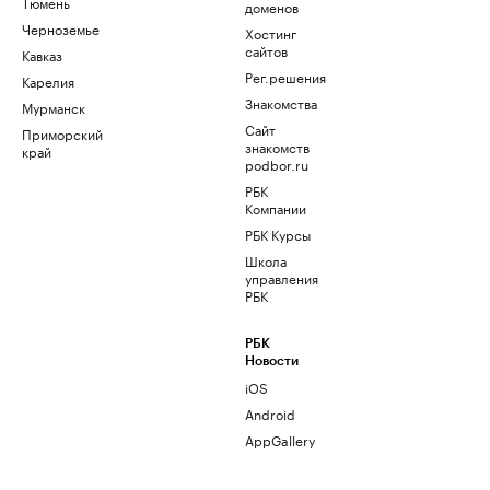
Тюмень
доменов
Черноземье
Хостинг
сайтов
Кавказ
Рег.решения
Карелия
Знакомства
Мурманск
Сайт
Приморский
знакомств
край
podbor.ru
РБК
Компании
РБК Курсы
Школа
управления
РБК
РБК
Новости
iOS
Android
AppGallery