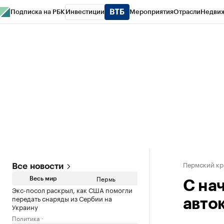
Подписка на РБК
Инвестиции
Мероприятия
Отрасли
Недви
РБК Курсы
РБК Life
Тренды
Визионеры
Национальные проекты
Горо
Спецпроекты СПб
Конференции СПб
Спецпроекты
Проверка конт
Пермский кр
Все новости
Пермь
Весь мир
С на
Экс-посол раскрыл, как США помогли
передать снаряды из Сербии на
авто
Украину
Политика