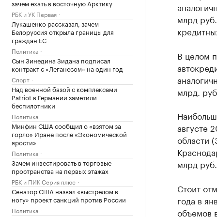
зачем ехать в восточную Арктику
аналогичн
РБК и УК Первая
млрд руб.
Лукашенко рассказал, зачем
кредитны
Белоруссия открыла границы для
граждан ЕС
Политика
В целом п
Сын Зинедина Зидана подписал
автокреди
контракт с «Леганесом» на один год
аналогичн
Спорт
Над военной базой с комплексами
млрд. руб.
Patriot в Германии заметили
беспилотники
Наибольш
Политика
Минфин США сообщил о «взятом за
августе 2
горло» Иране после «Экономической
области (
ярости»
Краснодар
Политика
Зачем инвестировать в торговые
млрд руб.
пространства на первых этажах
РБК и ПИК Серия плюс
Стоит от
Сенатор США назвал «выстрелом в
года в ян
ногу» проект санкций против России
Политика
объемов 