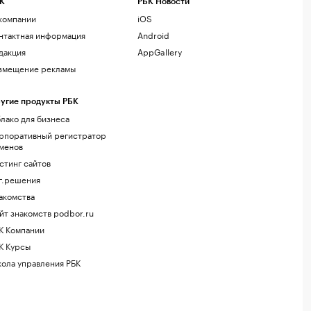
К
РБК Новости
компании
iOS
нтактная информация
Android
дакция
AppGallery
змещение рекламы
угие продукты РБК
лако для бизнеса
рпоративный регистратор
менов
стинг сайтов
г.решения
акомства
йт знакомств podbor.ru
К Компании
К Курсы
ола управления РБК