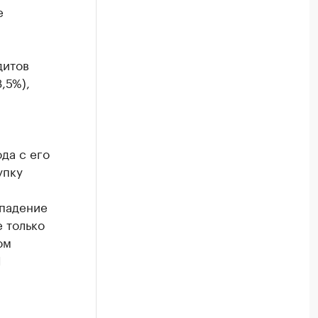
е
дитов
,5%),
да с его
упку
 падение
 только
ом
И