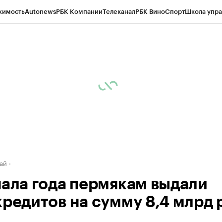
жимость
Autonews
РБК Компании
Телеканал
РБК Вино
Спорт
Школа упра
д
Стиль
Крипто
РБК Бизнес-среда
Дискуссионный клуб
Исследования
К
рагентов
Политика
Экономика
Бизнес
Технологии и медиа
Финансы
Рын
ай
чала года пермякам выдали
кредитов на сумму 8,4 млрд 