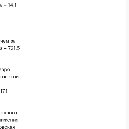
 – 14,1
 чем за
 – 721,5
варе-
сковской
7,1
рошлого
нижения
овская