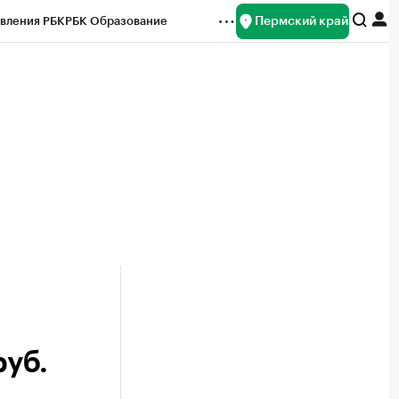
Пермский край
вления РБК
РБК Образование
редитные рейтинги
Франшизы
Газета
ок наличной валюты
руб.