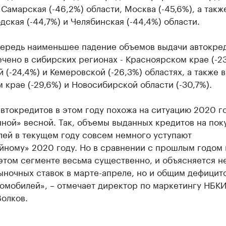
и Самарская (-46,2%) области, Москва (-45,6%), а такж
ская (-44,7%) и Челябинская (-44,4%) области.
чередь наименьшее падение объемов выдачи автокре
чено в сибирских регионах - Красноярском крае (-23
 (-24,4%) и Кемеровской (-26,3%) областях, а также в
 крае (-29,6%) и Новосибирской области (-30,7%).
втокредитов в этом году похожа на ситуацию 2020 го
ной» весной. Так, объемы выданных кредитов на пок
лей в текущем году совсем немного уступают
йному» 2020 году. Но в сравнении с прошлым годом
этом сегменте весьма существенно, и объясняется не
ыночных ставок в марте-апреле, но и общим дефицит
томобилей», – отмечает директор по маркетингу НБК
олков.