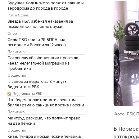
Будущее Ходынского поля: от пашни и
аэродрома до города в городе
РБК и Stone
Звезда НБА избежал наказания за
незаконное ношение оружия
Спорт
Силы ПВО сбили 75 БПЛА над
регионами России за 12 часов
Политика
Погранслужба Финляндии пресекла
канал нелегальной миграции из
Прибалтики
Общество
Главное за неделю за 3 минуты.
Видеоитоги РБК
Подписка на РБК
Что будет после принятия сенатом
билля Грэма о санкциях против России
Политика
Фото: РБК 
Минтруд раскрыл, кто получит право
на две пенсии
В Пермск
Общество
автокреди
Киты, тундра и космические пейзажи: