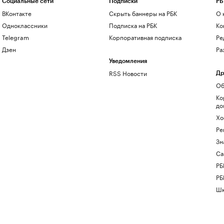
Социальные сети
Подписки
РБ
ВКонтакте
Скрыть баннеры на РБК
О 
Одноклассники
Подписка на РБК
Ко
Telegram
Корпоративная подписка
Ре
Дзен
Ра
Уведомления
RSS Новости
Др
Об
Ко
до
Хо
Ре
Зн
Са
РБ
РБ
Шк