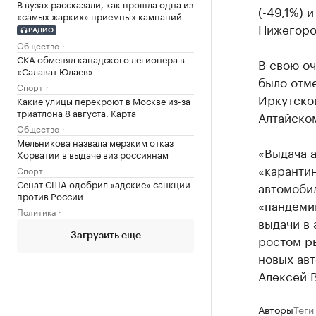
В вузах рассказали, как прошла одна из
(-49,1%) 
«самых жарких» приемных кампаний
Нижегород
РАДИО
Общество
СКА обменял канадского легионера в
В свою о
«Салават Юлаев»
было отме
Спорт
Иркутской
Какие улицы перекроют в Москве из-за
триатлона 8 августа. Карта
Алтайском
Общество
Мельникова назвала мерзким отказ
«Выдача а
Хорватии в выдаче виз россиянам
«карантин
Спорт
Сенат США одобрил «адские» санкции
автомоби
против России
«пандеми
Политика
выдачи в 
Загрузить еще
ростом р
новых ав
Алексей В
Авторы
Теги