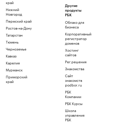
край
Другие
Нижний
продукты
Новгород
РБК
Пермский край
Облако для
бизнеса
Ростов-на-Дону
Корпоративный
Татарстан
регистратор
Тюмень
доменов
Черноземье
Хостинг
сайтов
Кавказ
Рег.решения
Карелия
Знакомства
Мурманск
Сайт
Приморский
знакомств
край
podbor.ru
РБК
Компании
РБК Курсы
Школа
управления
РБК