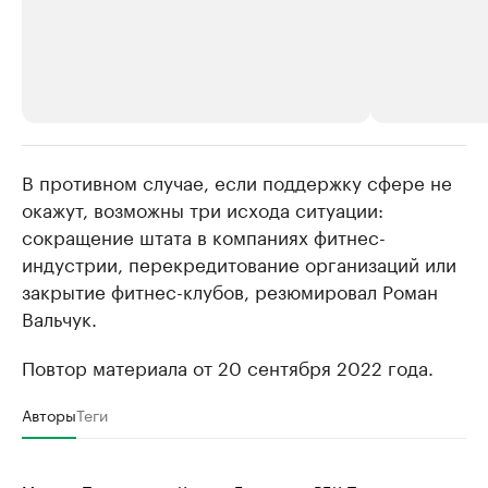
В противном случае, если поддержку сфере не
РБК Компании
РБК Компании
окажут, возможны три исхода ситуации:
Крупные организации в
Крупнейшие
сокращение штата в компаниях фитнес-
нефтегазовой промышленности
недвижимос
индустрии, перекредитование организаций или
Найдите и проверьте данные в каталоге
Посмотрите данные
закрытие фитнес-клубов, резюмировал Роман
Вальчук.
Повтор материала от 20 сентября 2022 года.
Авторы
Теги