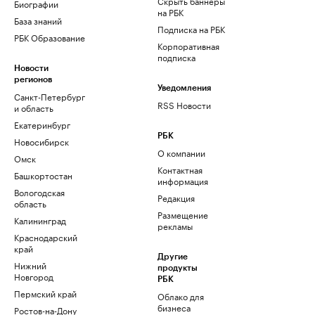
Скрыть баннеры
Биографии
на РБК
База знаний
Подписка на РБК
РБК Образование
Корпоративная
подписка
Новости
регионов
Уведомления
Санкт-Петербург
RSS Новости
и область
Екатеринбург
РБК
Новосибирск
О компании
Омск
Контактная
Башкортостан
информация
Вологодская
Редакция
область
Размещение
Калининград
рекламы
Краснодарский
край
Другие
Нижний
продукты
Новгород
РБК
Пермский край
Облако для
бизнеса
Ростов-на-Дону