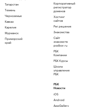
Корпоративный
Татарстан
регистратор
Тюмень
доменов
Черноземье
Хостинг
сайтов
Кавказ
Рег.решения
Карелия
Знакомства
Мурманск
Сайт
Приморский
знакомств
край
podbor.ru
РБК
Компании
РБК Курсы
Школа
управления
РБК
РБК
Новости
iOS
Android
AppGallery