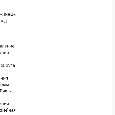
жинец»,
вод
у
явление
ании
 округа
енил
нным
Риал».
ении
ккейная