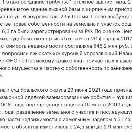
 1-этажное здание трибуны, 1-этажное здание тира, 2
бревенчатое здание лыжной базы с кирпичным прист
е по ул. Углеуральская, 23 в Перми. После возбужде
стве права собственности на земельный участок общ
6,3 га были зарегистрированы за РФ. По оценке Цен
ых судебных экспертиз «Техэко» от 20 февраля 2017
 стоимость недвижимости составляла 545,2 млн руб.
у попросили взыскать конкурсный управляющий Иван
ие ФНС по Пермскому краю с лиц, причастных к выво
ного имущества в частную собственность по занижен
и.
ый суд Уральского округа 23 июня 2021 года призна
законной сделкой взаимосвязанные события – аукцио
008 года, перепродажу стадиона 16 марта 2009 года
 года, разделение земельного участка и последующу
ю части недвижимости с земельным наделом в 3,1 га
мость объектов изменилась с 24,5 млн до 271 млн руб