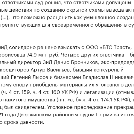
 ответчиками суд решил, что ответчиками допущены
ые действия по созданию скрытой схемы вывода акт
(…), что возможно расценить как умышленное созда
 препятствующих для своевременного обращения в су
 ЗиД солидарно решено взыскать с ООО «БТС Траст»
Борисовца 74,9 млн руб. Четыре других ответчика – 
ельный директор ЗиД Денис Бронников, экс-председ
 кредиторов Артур Васильев, бывший конкурсный
щий Евгений Лысов и бизнесмен Владислав Шинкевич
ному спору приобщены материалы их уголовного дел
(ч. 4 ст. 159, ч. 4 ст. 160 УК РФ) и легализации (отмы
 нажитого имущества (пп. «а, б».ч. 4 ст. 174.1 УК РФ), 
ц был свидетелем. Уголовное преследование прекра
21 года Дзержинским районным судом Перми за исте
о срока давности.