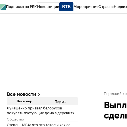
Подписка на РБК
Инвестиции
Мероприятия
Отрасли
Недви
РБК Курсы
РБК Life
Тренды
Визионеры
Национальные проекты
Горо
Спецпроекты СПб
Конференции СПб
Спецпроекты
Проверка конт
Пермский кр
Все новости
Пермь
Весь мир
Выпл
Лукашенко призвал белорусов
покупать пустующие дома в деревнях
сдел
Общество
Степень MBA: что это такое и как ее