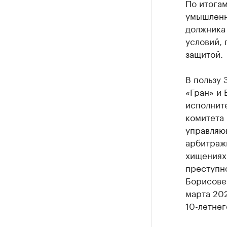
По итогам
умышленн
должника 
условий,
защитой.
В пользу
«Гран» и 
исполнит
комитета
управляю
арбитраж
хищениях 
преступно
Борисове
марта 20
10-летнег