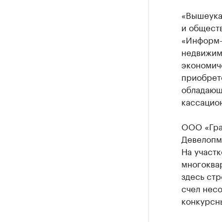
«Вышеука
и обществ
«Информ-
недвижим
экономич
приобрет
обладающ
кассацион
ООО «Гра
Девелопме
На участк
многоква
здесь стр
счел нес
конкурсн