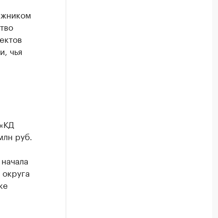
лжником
тво
ектов
, чья
 «КД
млн руб.
 начала
 округа
ке