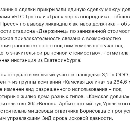
занные сделки прикрывали единую сделку между до
ами «БТС Траст» и «Гран» через посредника – общес
Пресс» по выводу ликвидных активов должника – объ
ости стадиона «Дзержинец» по заниженной стоимости
еская привлекательность связана с возможностью
ения расположенного под ним земельного участка,
его значительной рыночной стоимостью», - отметила
ная инстанция из Екатеринбурга.
н» продало земельный участок площадью 3,1 га ООО
нт» из группы компаний «Камская долина» за 264,6 
е изменен вид разрешенного использования – под
ртирные жилые дома разных типов. «Камская долина»
оительство ЖК «Весна». Арбитражный суд Уральского
остоятельными доводы ответчика Борисовца о пропус
ым управляющим ЗиД срока исковой давности.