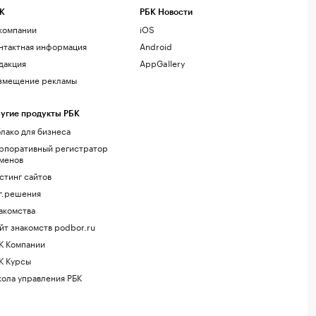
К
РБК Новости
компании
iOS
нтактная информация
Android
дакция
AppGallery
змещение рекламы
угие продукты РБК
лако для бизнеса
рпоративный регистратор
менов
стинг сайтов
г.решения
акомства
йт знакомств podbor.ru
К Компании
К Курсы
ола управления РБК