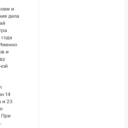
-
роем и
ния дела
ей
тра
 года
 Именно
ов и
ду
ной
л
н 14
 и 23
ю
. При
.