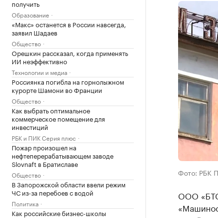
получить
Образование
«Макс» останется в России навсегда,
заявил Шадаев
Общество
Орешкин рассказал, когда применять
ИИ неэффективно
Технологии и медиа
Россиянка погибла на горнолыжном
курорте Шамони во Франции
Общество
Как выбрать оптимальное
коммерческое помещение для
инвестиций
РБК и ПИК Серия плюс
Пожар произошел на
нефтеперерабатывающем заводе
Slovnaft в Братиславе
Фото: РБК 
Общество
В Запорожской области ввели режим
ЧС из-за перебоев с водой
ООО «БТС 
Политика
«Машинос
Как российские бизнес-школы