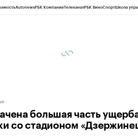
жимость
Autonews
РБК Компании
Телеканал
РБК Вино
Спорт
Школа упра
д
Стиль
Крипто
РБК Бизнес-среда
Дискуссионный клуб
Исследования
К
рагентов
Политика
Экономика
Бизнес
Технологии и медиа
Финансы
Рын
ай
ачена большая часть ущерба
ки со стадионом «Дзержине