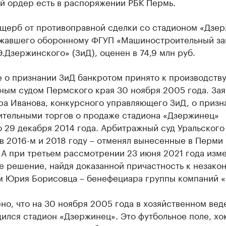
й ордер есть в распоряжении РБК Пермь.
ущерб от противоправной сделки со стадионом «Дзер
жавшего оборонному ФГУП «Машиностроительный за
.Дзержинского» (ЗиД), оценен в 74,9 млн руб.
 о признании ЗиД банкротом принято к производств
ным судом Пермского края 30 ноября 2005 года. За
ра Иванова, конкурсного управляющего ЗиД, о призн
ительными торгов о продаже стадиона «Дзержинец»
 29 декабря 2014 года. Арбитражный суд Уральского
в 2016-м и 2018 году – отменял вынесенные в Перми
 А при третьем рассмотрении 23 июня 2021 года изм
е решение, найдя доказанной причастность к незако
м Юрия Борисовца – бенефециара группы компаний «
но, что на 30 ноября 2005 года в хозяйственном вед
ился стадион «Дзержинец». Это футбольное поле, хо