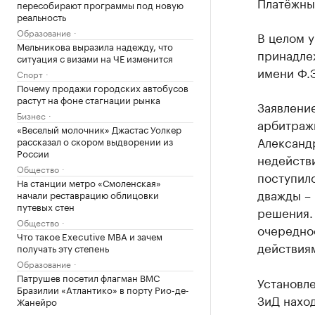
Платёжны
пересобирают программы под новую
реальность
Образование
В целом 
Мельникова выразила надежду, что
принадле
ситуация с визами на ЧЕ изменится
имени Ф.Э
Спорт
Почему продажи городских автобусов
растут на фоне стагнации рынка
Заявление
Бизнес
арбитраж
«Веселый молочник» Джастас Уолкер
Александ
рассказал о скором выдворении из
России
недейств
Общество
поступило
На станции метро «Смоленская»
дважды – 
начали реставрацию облицовки
путевых стен
решения.
Общество
очередно
Что такое Executive MBA и зачем
действия
получать эту степень
Образование
Патрушев посетил флагман ВМС
Установле
Бразилии «Атлантико» в порту Рио-де-
ЗиД наход
Жанейро