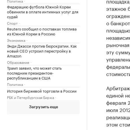
площадка,
Политика
Федерацию футбола Южной Кореи
этажное 
обвинили в оплате интимных услуг для
ограждени
судей
о банкрот
Спорт
Reuters сообщил о поставках топлива
площадью 
из Южной Кореи в Россию
независим
Экономика
рыночная
Энди Джасси против бюрократии. Как
новый CEO устроил перестройку в
эту сумм
Amazon
управлен
Образование
федераль
Трамп заявил, что может стать
последним президентом-
стоимост
республиканцем в США
Политика
Арбитражн
История биржевой торговли в России
единой не
РБК и Петербургская Биржа
февраля 2
Загрузить еще
июля 2012
реализаци
этом стои