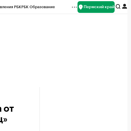
Пермский край
вления РБК
РБК Образование
редитные рейтинги
Франшизы
Газета
ок наличной валюты
 от
ц»