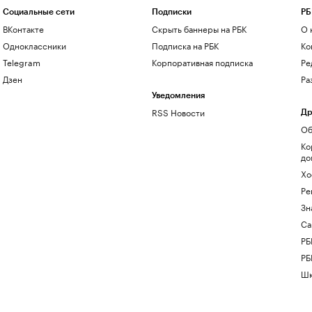
Социальные сети
Подписки
РБ
ВКонтакте
Скрыть баннеры на РБК
О 
Одноклассники
Подписка на РБК
Ко
Telegram
Корпоративная подписка
Ре
Дзен
Ра
Уведомления
RSS Новости
Др
Об
Ко
до
Хо
Ре
Зн
Са
РБ
РБ
Шк