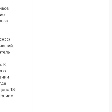
ивов
ние
д за
, ООО
бывший
атель
. К
а о
вании
где
щено 18
чением