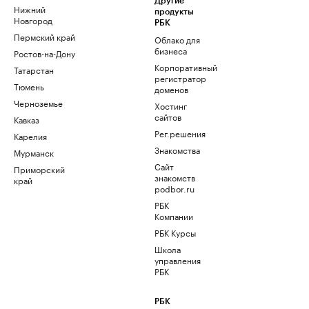
Другие
Нижний
продукты
Новгород
РБК
Пермский край
Облако для
бизнеса
Ростов-на-Дону
Корпоративный
Татарстан
регистратор
Тюмень
доменов
Черноземье
Хостинг
сайтов
Кавказ
Рег.решения
Карелия
Знакомства
Мурманск
Сайт
Приморский
знакомств
край
podbor.ru
РБК
Компании
РБК Курсы
Школа
управления
РБК
РБК