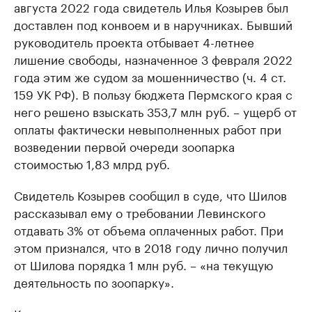
августа 2022 года свидетель Илья Козырев был
Крупные организации в
Крупнейшие
доставлен под конвоем и в наручниках. Бывший
нефтегазовой промышленности
недвижимос
руководитель проекта отбывает 4-летнее
Найдите и проверьте данные в каталоге
Посмотрите данные
лишение свободы, назначенное 3 февраля 2022
года этим же судом за мошенничество (ч. 4 ст.
159 УК РФ). В пользу бюджета Пермского края с
него решено взыскать 353,7 млн руб. – ущерб от
оплаты фактически невыполненных работ при
возведении первой очереди зоопарка
стоимостью 1,83 млрд руб.
Свидетель Козырев сообщил в суде, что Шилов
рассказывал ему о требовании Левинского
отдавать 3% от объема оплаченных работ. При
этом признался, что в 2018 году лично получил
от Шилова порядка 1 млн руб. – «на текущую
деятельность по зоопарку».