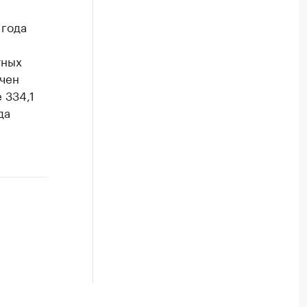
 года
тных
учен
 334,1
да