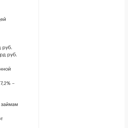
щей
 руб.
рд руб.
енной
7,2% –
 займам
а
от