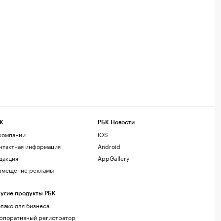
К
РБК Новости
компании
iOS
нтактная информация
Android
дакция
AppGallery
змещение рекламы
угие продукты РБК
лако для бизнеса
рпоративный регистратор