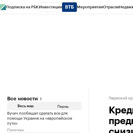
Подписка на РБК
Инвестиции
Мероприятия
Отрасли
Недви
РБК Курсы
РБК Life
Тренды
Визионеры
Национальные проекты
Горо
Спецпроекты СПб
Конференции СПб
Спецпроекты
Проверка конт
Пермский кр
Все новости
Пермь
Весь мир
Кред
Вучич пообещал сделать все для
помощи Украине на «европейском
пред
пути»
Политика
сниз