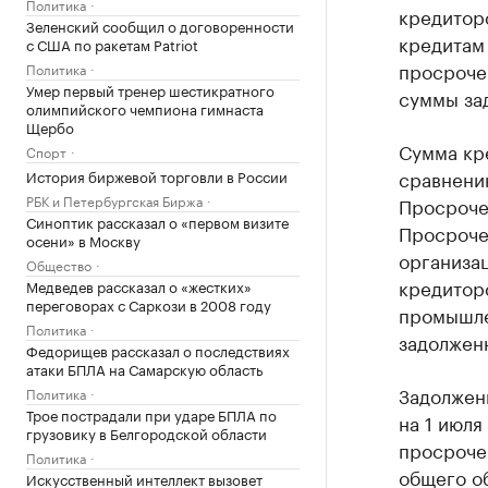
Политика
кредитор
Зеленский сообщил о договоренности
кредитам 
с США по ракетам Patriot
просрочен
Политика
Умер первый тренер шестикратного
суммы за
олимпийского чемпиона гимнаста
Щербо
Сумма кр
Спорт
сравнению
История биржевой торговли в России
РБК и Петербургская Биржа
Просрочен
Синоптик рассказал о «первом визите
Просроче
осени» в Москву
организац
Общество
кредитор
Медведев рассказал о «жестких»
переговорах с Саркози в 2008 году
промышлен
Политика
задолжен
Федорищев рассказал о последствиях
атаки БПЛА на Самарскую область
Задолжен
Политика
Трое пострадали при ударе БПЛА по
на 1 июля
грузовику в Белгородской области
просрочен
Политика
общего о
Искусственный интеллект вызовет