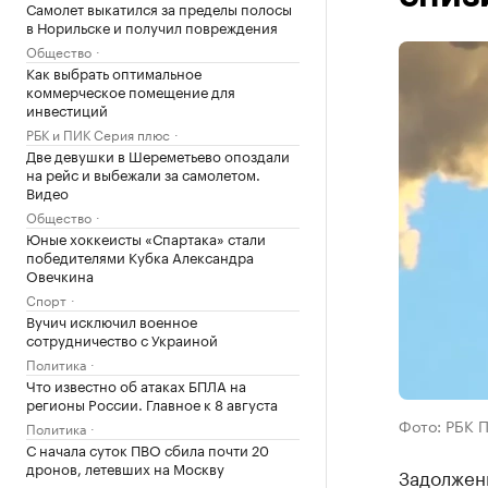
Самолет выкатился за пределы полосы
в Норильске и получил повреждения
Общество
Как выбрать оптимальное
коммерческое помещение для
инвестиций
РБК и ПИК Серия плюс
Две девушки в Шереметьево опоздали
на рейс и выбежали за самолетом.
Видео
Общество
Юные хоккеисты «Спартака» стали
победителями Кубка Александра
Овечкина
Спорт
Вучич исключил военное
сотрудничество с Украиной
Политика
Что известно об атаках БПЛА на
регионы России. Главное к 8 августа
Фото: РБК 
Политика
С начала суток ПВО сбила почти 20
дронов, летевших на Москву
Задолжен