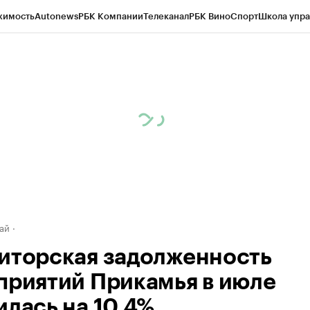
жимость
Autonews
РБК Компании
Телеканал
РБК Вино
Спорт
Школа упра
д
Стиль
Крипто
РБК Бизнес-среда
Дискуссионный клуб
Исследования
К
рагентов
Политика
Экономика
Бизнес
Технологии и медиа
Финансы
Рын
ай
иторская задолженность
приятий Прикамья в июле
илась на 10,4%