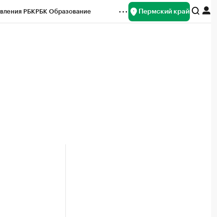
Пермский край
вления РБК
РБК Образование
редитные рейтинги
Франшизы
Газета
ок наличной валюты