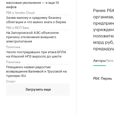
массовые увольнения — и еще 10
мифов
Ранее РБ
РБК и Yandex Cloud
организац
Зачем малому и среднему бизнесу
облигации и что важно знать о бирже
предприн
РБК и МСП Банк
учреждени
На Запорожской АЭС объяснили
положите
причину отключения внешнего
электропитания
млрд руб,
Политика
предыдущ
Число пострадавших при атаке БПЛА
на Ильский НПЗ выросло до шести
Авторы
Теги
Политика
Плющенко назвал радостью
возвращение Валиевой и Трусовой на
турниры ISU
РБК Пермь
Спорт
Загрузить еще