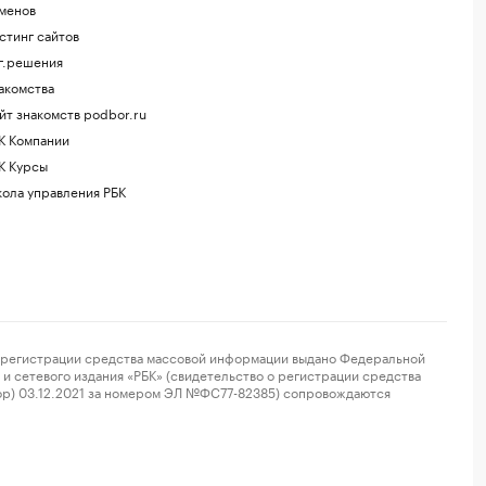
менов
стинг сайтов
г.решения
акомства
йт знакомств podbor.ru
К Компании
К Курсы
ола управления РБК
регистрации средства массовой информации выдано Федеральной
и сетевого издания «РБК» (свидетельство о регистрации средства
ор) 03.12.2021 за номером ЭЛ №ФС77-82385) сопровождаются