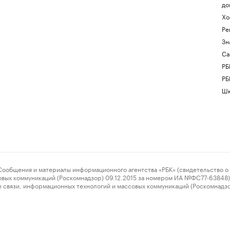
до
Хо
Ре
Зн
Са
РБ
РБ
Шк
ения и материалы информационного агентства «РБК» (свидетельство о 
овых коммуникаций (Роскомнадзор) 09.12.2015 за номером ИА №ФС77-63848) 
 связи, информационных технологий и массовых коммуникаций (Роскомнадз