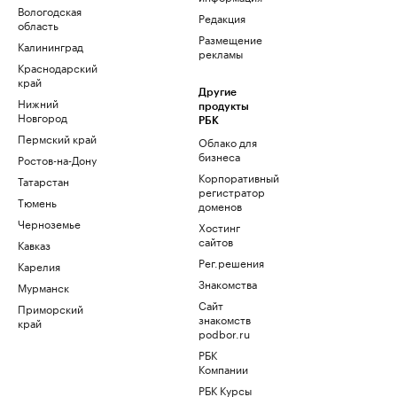
Вологодская
Редакция
область
Размещение
Калининград
рекламы
Краснодарский
край
Другие
Нижний
продукты
Новгород
РБК
Пермский край
Облако для
бизнеса
Ростов-на-Дону
Корпоративный
Татарстан
регистратор
Тюмень
доменов
Черноземье
Хостинг
сайтов
Кавказ
Рег.решения
Карелия
Знакомства
Мурманск
Сайт
Приморский
знакомств
край
podbor.ru
РБК
Компании
РБК Курсы