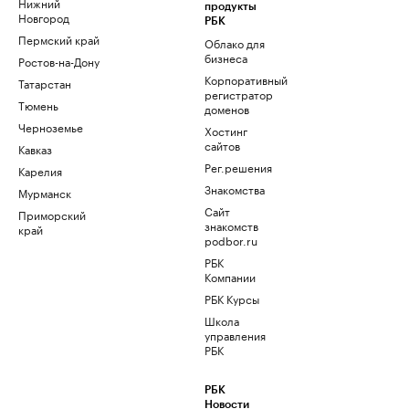
Нижний
продукты
Новгород
РБК
Пермский край
Облако для
бизнеса
Ростов-на-Дону
Корпоративный
Татарстан
регистратор
Тюмень
доменов
Черноземье
Хостинг
сайтов
Кавказ
Рег.решения
Карелия
Знакомства
Мурманск
Сайт
Приморский
знакомств
край
podbor.ru
РБК
Компании
РБК Курсы
Школа
управления
РБК
РБК
Новости