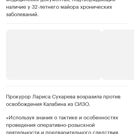
наличие у 32-летнего майора хронических
заболеваний.
Прокурор Лариса Сухарева возразила против
РБК Компании
РБК Компании
освобождения Калабина из СИЗО.
Крупные организации в
Крупнейшие
нефтегазовой промышленности
недвижимос
«Используя знания о тактике и особенностях
Найдите и проверьте данные в каталоге
Посмотрите данные
проведения оперативно-розыскной
деятельности и предварительного следствия,