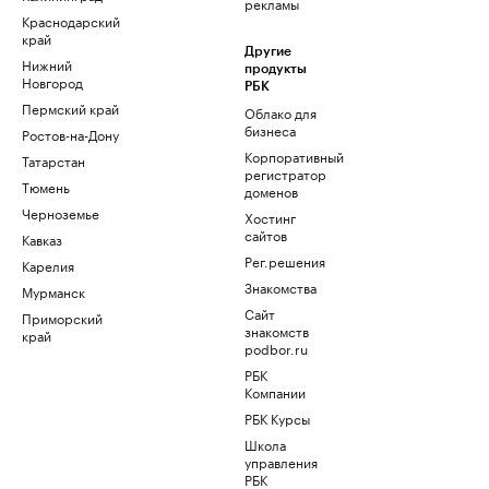
рекламы
Краснодарский
край
Другие
Нижний
продукты
Новгород
РБК
Пермский край
Облако для
бизнеса
Ростов-на-Дону
Корпоративный
Татарстан
регистратор
Тюмень
доменов
Черноземье
Хостинг
сайтов
Кавказ
Рег.решения
Карелия
Знакомства
Мурманск
Сайт
Приморский
знакомств
край
podbor.ru
РБК
Компании
РБК Курсы
Школа
управления
РБК