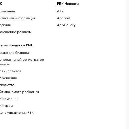
К
РБК Новости
компании
iOS
нтактная информация
Android
дакция
AppGallery
змещение рекламы
угие продукты РБК
лако для бизнеса
рпоративный регистратор
менов
стинг сайтов
г.решения
акомства
йт знакомств podbor.ru
К Компании
К Курсы
ола управления РБК