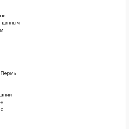
ков
о данным
ем
К Пермь
ашний
он
 с