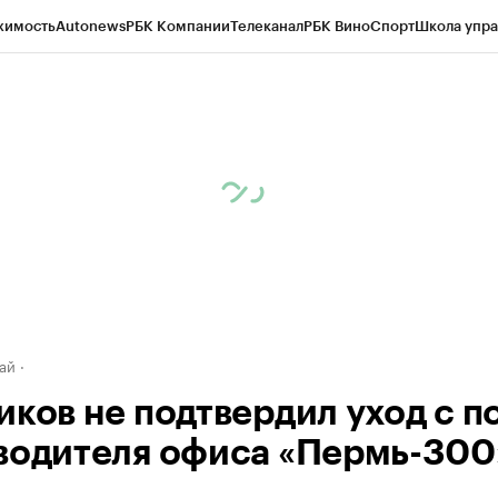
жимость
Autonews
РБК Компании
Телеканал
РБК Вино
Спорт
Школа упра
д
Стиль
Крипто
РБК Бизнес-среда
Дискуссионный клуб
Исследования
К
рагентов
Политика
Экономика
Бизнес
Технологии и медиа
Финансы
Рын
ай
иков не подтвердил уход с п
водителя офиса «Пермь-300