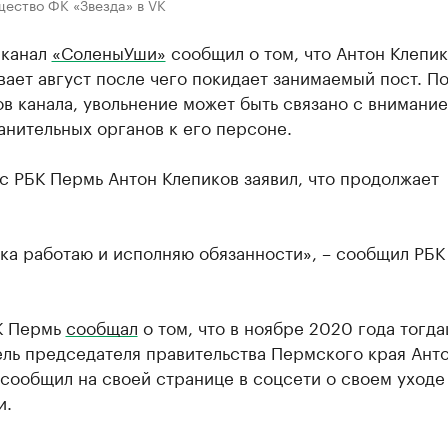
щество ФК «Звезда» в VK
-канал
«СоленыУши»
сообщил о том, что Антон Клепи
ает август после чего покидает занимаемый пост. П
в канала, увольнение может быть связано с внимани
нительных органов к его персоне.
с РБК Пермь Антон Клепиков заявил, что продолжает
ока работаю и исполняю обязанности», – сообщил РБ
К Пермь
сообщал
о том, что в ноябре 2020 года тогд
ель председателя правительства Пермского края Ант
сообщил на своей странице в соцсети о своем уходе
и.