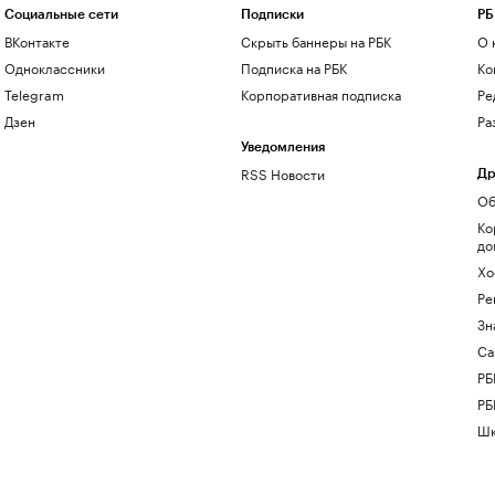
Социальные сети
Подписки
РБ
ВКонтакте
Скрыть баннеры на РБК
О 
Одноклассники
Подписка на РБК
Ко
Telegram
Корпоративная подписка
Ре
Дзен
Ра
Уведомления
RSS Новости
Др
Об
Ко
до
Хо
Ре
Зн
Са
РБ
РБ
Шк