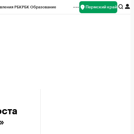
Пермский край
вления РБК
РБК Образование
редитные рейтинги
Франшизы
Газета
ок наличной валюты
оста
»