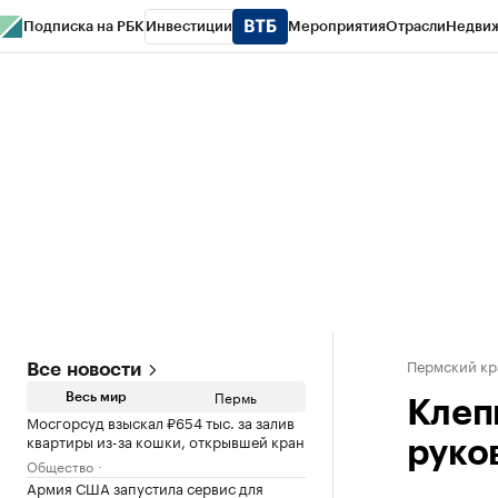
Подписка на РБК
Инвестиции
Мероприятия
Отрасли
Недви
РБК Курсы
РБК Life
Тренды
Визионеры
Национальные проекты
Горо
Спецпроекты СПб
Конференции СПб
Спецпроекты
Проверка конт
Пермский кр
Все новости
Пермь
Весь мир
Клеп
Мосгорсуд взыскал ₽654 тыс. за залив
квартиры из-за кошки, открывшей кран
руко
Общество
Армия США запустила сервис для