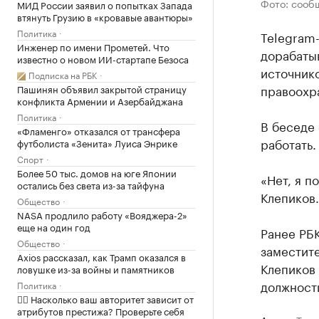
Фото: сооб
МИД России заявил о попытках Запада
втянуть Грузию в «кровавые авантюры»
Политика
Telegram
Инженер по имени Прометей. Что
дорабатыв
известно о новом ИИ-стартапе Безоса
источнико
Подписка на РБК
правоохра
Пашинян объявил закрытой страницу
конфликта Армении и Азербайджана
Политика
В беседе 
«Фламенго» отказался от трансфера
работать.
футболиста «Зенита» Луиса Энрике
Спорт
Более 50 тыс. домов на юге Японии
«Нет, я п
остались без света из-за тайфуна
Клепиков.
Общество
NASA продлило работу «Вояджера-2»
еще на один год
Ранее РБ
Общество
заместит
Axios рассказал, как Трамп оказался в
Клепиков 
ловушке из-за войны и памятников
должност
Политика
✍🏻 Насколько ваш авторитет зависит от
атрибутов престижа? Проверьте себя