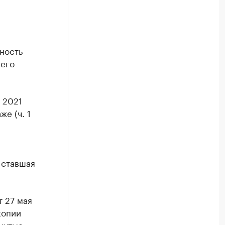
ность
 его
 2021
е (ч. 1
 ставшая
 27 мая
копии
нутые