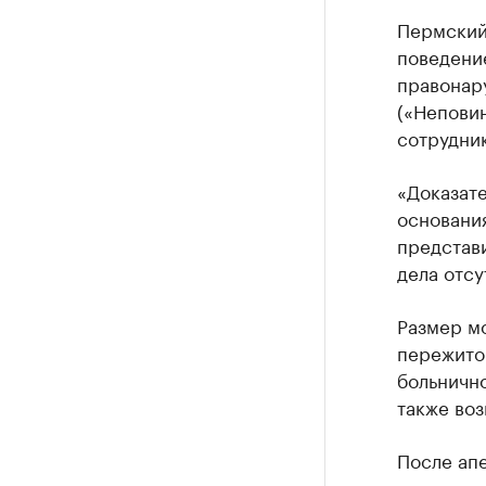
Пермский
поведени
правонару
(«Непови
сотрудник
«Доказате
основания
представи
дела отсу
Размер мо
пережитой
больнично
также воз
После апе