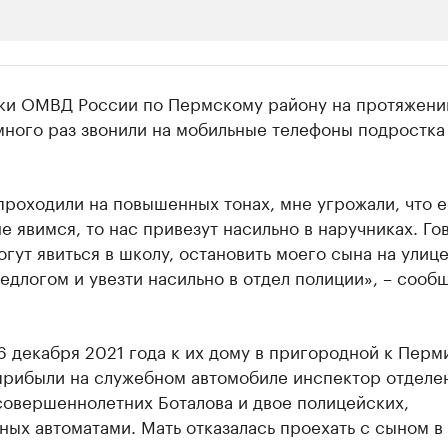
ии
ки ОМВД России по Пермскому району на протяжени
 организации в нефтегазовой промышленно
ного раз звонили на мобильные телефоны подростка 
верьте данные в каталоге
проходили на повышенных тонах, мне угрожали, что 
е явимся, то нас привезут насильно в наручниках. Го
огут явиться в школу, остановить моего сына на улиц
длогом и увезти насильно в отдел полиции», – сооб
 декабря 2021 года к их дому в пригородной к Перм
прибыли на служебном автомобиле инспектор отделе
совершеннолетних Боталова и двое полицейских,
ых автоматами. Мать отказалась проехать с сыном в 