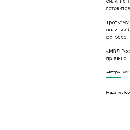
силу, ист
готовится
Третьему 
полиции 
регрессн
«МВД Росс
причиненн
Авторы
Теги
Михаил Лоб