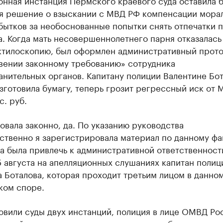
нная инстанция Пермского краевого суда оставила 
я решение о взыскании с МВД РФ компенсации мора
бытков за необоснованные попытки снять отпечатки п
. Когда мать несовершеннолетнего парня отказалась
актилоскопию, был оформлен административный прото
вении законному требованию» сотрудника
нительных органов. Капитану полиции Валентине Бот
зготовила бумагу, теперь грозит регрессный иск от
с. руб.
овала законно, да. По указанию руководства
твенно я зарегистрировала материал по данному фа
 была привлечь к административной ответственности
5 августа на апелляционных слушаниях капитан полиц
 Боталова, которая проходит третьим лицом в данно
ком споре.
овили суды двух инстанций, полиция в лице ОМВД Ро