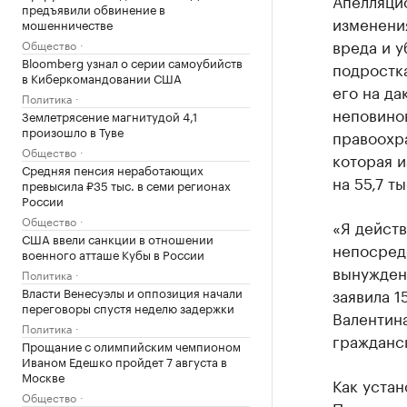
Апелляцио
предъявили обвинение в
изменени
мошенничестве
вреда и у
Общество
Bloomberg узнал о серии самоубийств
подростка
в Киберкомандовании США
его на д
Политика
неповино
Землетрясение магнитудой 4,1
произошло в Туве
правоохра
Общество
которая и
Средняя пенсия неработающих
на 55,7 ты
превысила ₽35 тыс. в семи регионах
России
Общество
«Я действ
США ввели санкции в отношении
непосредс
военного атташе Кубы в России
вынуждена
Политика
заявила 1
Власти Венесуэлы и оппозиция начали
переговоры спустя неделю задержки
Валентина
Политика
гражданс
Прощание с олимпийским чемпионом
Иваном Едешко пройдет 7 августа в
Москве
Как устан
Общество