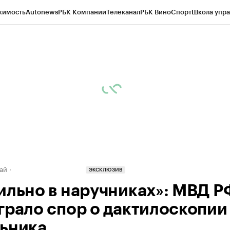
жимость
Autonews
РБК Компании
Телеканал
РБК Вино
Спорт
Школа упра
д
Стиль
Крипто
РБК Бизнес-среда
Дискуссионный клуб
Исследования
К
рагентов
Политика
Экономика
Бизнес
Технологии и медиа
Финансы
Рын
ай
ЭКСКЛЮЗИВ
ильно в наручниках»: МВД Р
грало спор о дактилоскопии
ьника