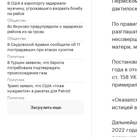
Пермском
В США в аэропорту задержали
дактилос
мужчину, угрожавшего взорвать бомбу
на рейсе
Общество
По правил
Во Внуково предупредили о задержках
разглашат
рейсов из-за грозы
несоверше
Общество
В Саудовской Аравии сообщили об 11
матери, м
пострадавших при атаках хуситов
Политика
Постановл
В Турции заявили, что Европа
потребовала подтверждать
года в от
происхождение газа
ст. 158 У
Политика
примирил
Трамп заявил, что США «тоже
нуждаются» в ракетах для Patriot
Политика
«Оказался
истицей в
Загрузить еще
Дальнейш
2022 года
подлежат