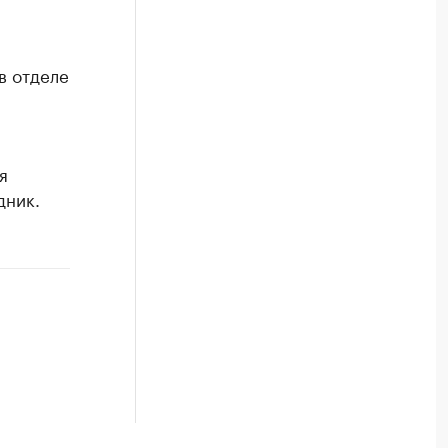
в отделе
я
дник.