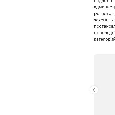
админист
регистра
законных 
постанов
преследо
категорий