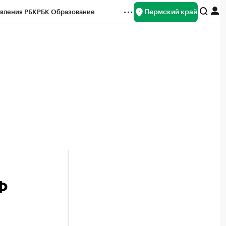
Пермский край
вления РБК
РБК Образование
редитные рейтинги
Франшизы
Газета
ок наличной валюты
Ф