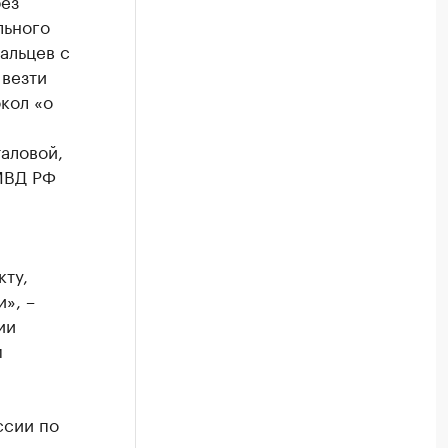
без
льного
альцев с
 везти
кол «о
аловой,
 МВД РФ
кту,
», –
ии
м
ссии по