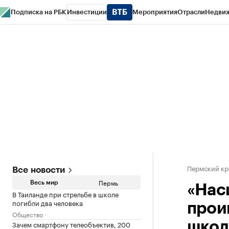
Подписка на РБК
Инвестиции
Мероприятия
Отрасли
Недви
РБК Курсы
РБК Life
Тренды
Визионеры
Национальные проекты
Горо
Спецпроекты СПб
Конференции СПб
Спецпроекты
Проверка конт
Пермский кр
Все новости
Пермь
Весь мир
«Нас
В Таиланде при стрельбе в школе
погибли два человека
прои
Общество
Зачем смартфону телеобъектив, 200
школ