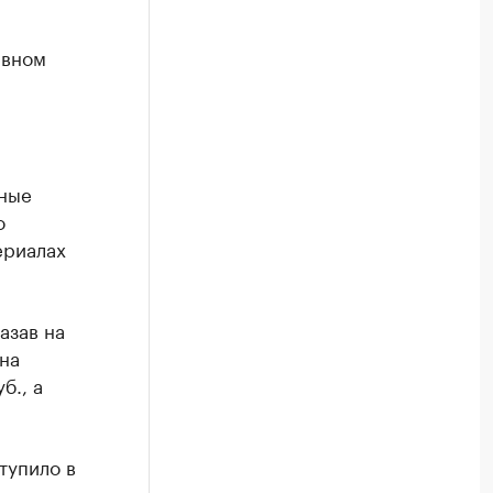
ивном
иные
о
ериалах
азав на
на
б., а
тупило в