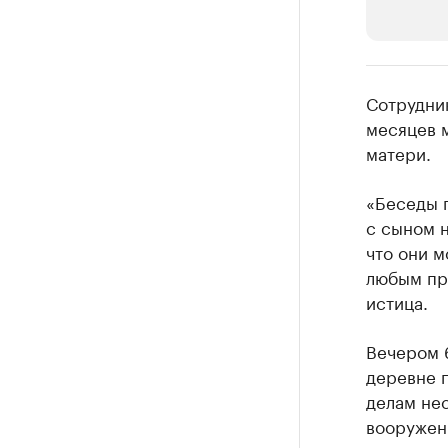
РБК Компан
Сотрудни
Крупные
месяцев м
матери.
Найдите и про
«Беседы 
с сыном н
что они м
любым пре
истица.
Вечером 6
деревне 
делам не
вооруженн