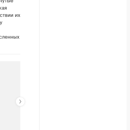
кая
ствии их
у
исленных