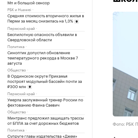
Мп и большой сенсор
РБК и Huawei
Средняя стоимость вторичного жилья в
Перми за месяц снизилась на 1,3%
Пермский край
Беспилотную опасность объявили в
Свердловской области
Политика
Синоптик допустил обновление
температурного рекорда в Москве 7
августа
Общество
В Ординском округе Прикамья
построят модульный бассейн почти за
₽300 млн
Пермский край
Умерла заслуженный тренер России по
фехтованию Фаина Саевич
Общество
Минтранс предложил защищать трассы
от БПЛА за счет дорожных бюджетов
Фото: РБК 
Политика
Супруге главы издательства «Джем»