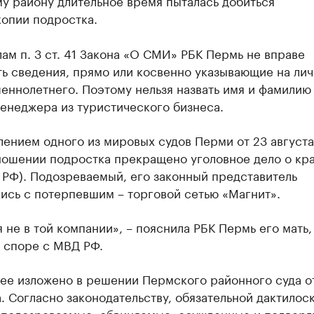
у району длительное время пыталась добиться
копии подростка.
ам п. 3 ст. 41 Закона «О СМИ» РБК Пермь не вправе
ь сведения, прямо или косвенно указывающие на лич
ннолетнего. Поэтому нельзя назвать имя и фамилию
енеджера из туристического бизнеса.
ением одного из мировых судов Перми от 23 августа
ношении подростка прекращено уголовное дело о краж
К РФ). Подозреваемый, его законный представитель
ись с потерпевшим – торговой сетью «Магнит».
 не в той компании», – пояснила РБК Пермь его мать,
 споре с МВД РФ.
ее изложено в решении Пермского районного суда от
. Согласно законодательству, обязательной дактилос
 подозреваемые, обвиняемые, осужденные и подверг