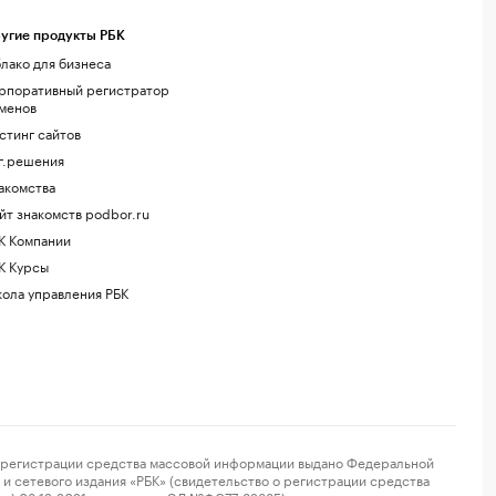
угие продукты РБК
лако для бизнеса
рпоративный регистратор
менов
стинг сайтов
г.решения
акомства
йт знакомств podbor.ru
К Компании
К Курсы
ола управления РБК
регистрации средства массовой информации выдано Федеральной
и сетевого издания «РБК» (свидетельство о регистрации средства