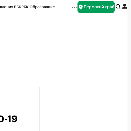
Пермский край
вления РБК
РБК Образование
редитные рейтинги
Франшизы
Газета
ок наличной валюты
D-19