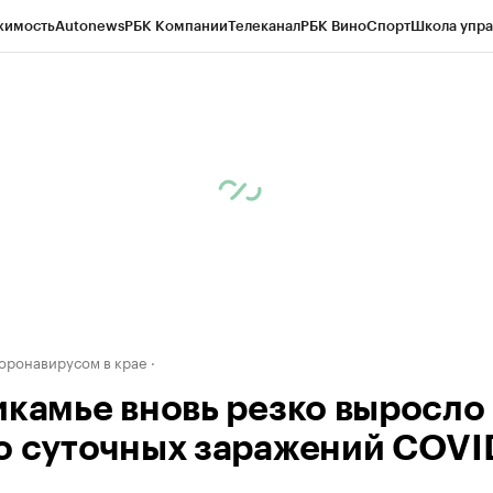
жимость
Autonews
РБК Компании
Телеканал
РБК Вино
Спорт
Школа упра
д
Стиль
Крипто
РБК Бизнес-среда
Дискуссионный клуб
Исследования
К
рагентов
Политика
Экономика
Бизнес
Технологии и медиа
Финансы
Рын
коронавирусом в крае
икамье вновь резко выросло
о суточных заражений COVI