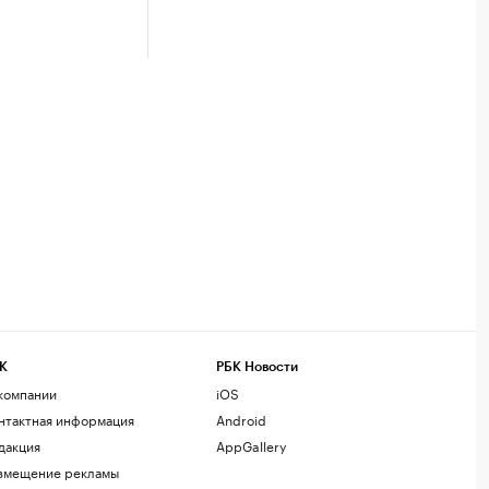
К
РБК Новости
компании
iOS
нтактная информация
Android
дакция
AppGallery
змещение рекламы