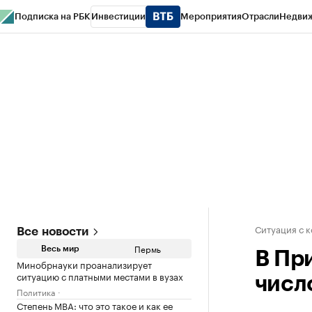
Подписка на РБК
Инвестиции
Мероприятия
Отрасли
Недви
РБК Курсы
РБК Life
Тренды
Визионеры
Национальные проекты
Горо
Спецпроекты СПб
Конференции СПб
Спецпроекты
Проверка конт
Ситуация с 
Все новости
Пермь
Весь мир
В Пр
Минобрнауки проанализирует
ситуацию с платными местами в вузах
числ
Политика
Степень MBA: что это такое и как ее