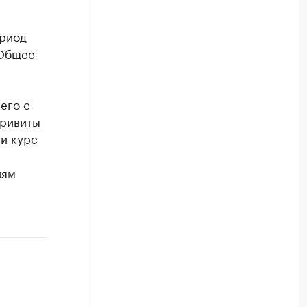
ериод
 Общее
его с
привиты
ли курс
иям