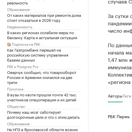
случаев C
реальность
Образование
За сутки 
От каких материалов при ремонте дома
стоит отказаться в 2026 году
пандемии
Недвижимость
число ин
В каких регионах ослабили меры по
бензину. Карта и актуальная ситуация
По данны
Подписка на РБК
Как Газпромбанк перешел на
начала м
российскую систему управления
1,47 млн 
базами данных
иммуниза
РБК и Postgres Pro
Оверчук сообщил, что товарооборот
Коллекти
России и Армении снизился на две
«региона 
трети
Политика
В вузы по квоте прошли почти 42 тыс.
Авторы
Теги
участников спецоперации и их детей
Общество
Почему наш мозг саботирует
РБК Пермь
долгосрочные цели и что с этим делать
Образование
На НПЗ в Ярославской области возник