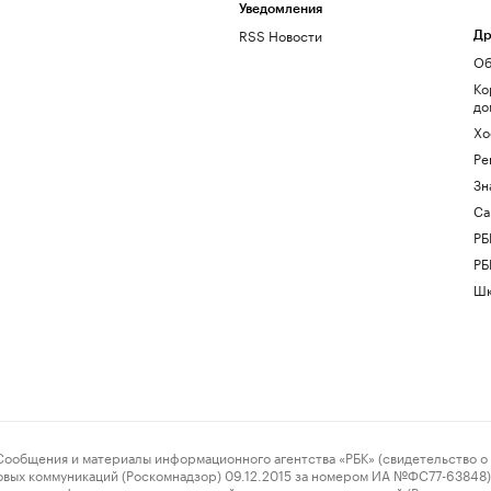
Уведомления
RSS Новости
Др
Об
Ко
до
Хо
Ре
Зн
Са
РБ
РБ
Шк
ения и материалы информационного агентства «РБК» (свидетельство о 
овых коммуникаций (Роскомнадзор) 09.12.2015 за номером ИА №ФС77-63848) 