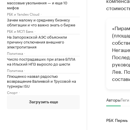
компенса
массовые увольнения — и еще 10
стоимость
мифов
РБК и Yandex Cloud
Зачем малому и среднему бизнесу
облигации и что важно знать о бирже
«Пирами
РБК и МСП Банк
(площад
На Запорожской АЭС объяснили
собств
причину отключения внешнего
электропитания
Негаше
Политика
Послед
Число пострадавших при атаке БПЛА
руково
на Ильский НПЗ выросло до шести
Политика
Лев. П
Плющенко назвал радостью
состави
возвращение Валиевой и Трусовой на
турниры ISU
Спорт
Авторы
Теги
Загрузить еще
РБК Пермь