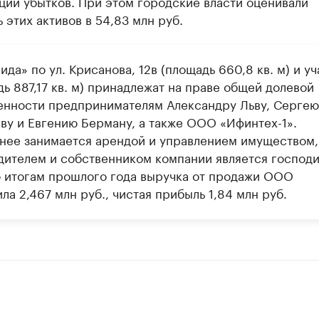
ции убытков. При этом городские власти оценивали
 этих активов в 54,83 млн руб.
да» по ул. Крисанова, 12в (площадь 660,8 кв. м) и уч
ь 887,17 кв. м) принадлежат на праве общей долевой
енности предпринимателям Александру Льву, Сергею
ву и Евгению Берману, а также ООО «Ифинтех-1».
нее занимается арендой и управлением имуществом,
дителем и собственником компании является господ
о итогам прошлого года выручка от продажи ООО
ла 2,467 млн руб., чистая прибыль 1,84 млн руб.