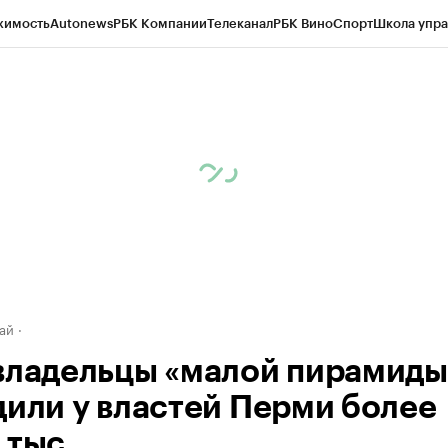
жимость
Autonews
РБК Компании
Телеканал
РБК Вино
Спорт
Школа упра
д
Стиль
Крипто
РБК Бизнес-среда
Дискуссионный клуб
Исследования
К
рагентов
Политика
Экономика
Бизнес
Технологии и медиа
Финансы
Рын
ай
владельцы «малой пирамиды
дили у властей Перми более
 тыс.