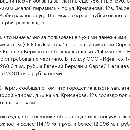
ации Перми обязана выплатить еще 756,1 тыс. руб.
икам «малой пирамиды» по ул. Крисанова, 12в. Такое
Арбитражного суда Пермского края опубликовано в
е арбитражных дел.
, что изначально за пользование чужими денежными
ми истцы (ООО «Ифинтех-1», предприниматели Серг
 Евгений Берман) требовали выплатить 1,4 млн руб. 
рил требование частично. В пользу ООО «Ифинтех-1»
268,3 тыс. руб., а Евгений Берман и Сергей Негаше
по 243,9 тыс. руб. каждый.
К Пермь
сообщал
о том, что городские власти заплатя
торой «пирамиды» на ул. Крисанова, 12в гораздо бол
о планировали.
ю суда, собственники объектов должны получить за 
жности более 114,19 млн руб. и более 12,996 млн руб