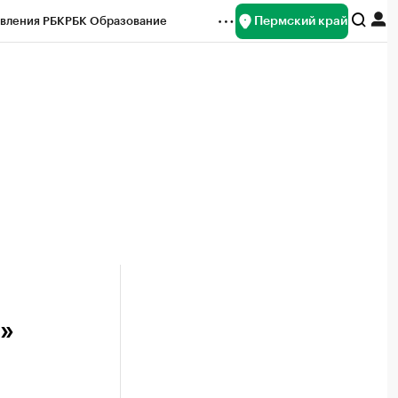
Пермский край
вления РБК
РБК Образование
редитные рейтинги
Франшизы
Газета
ок наличной валюты
»