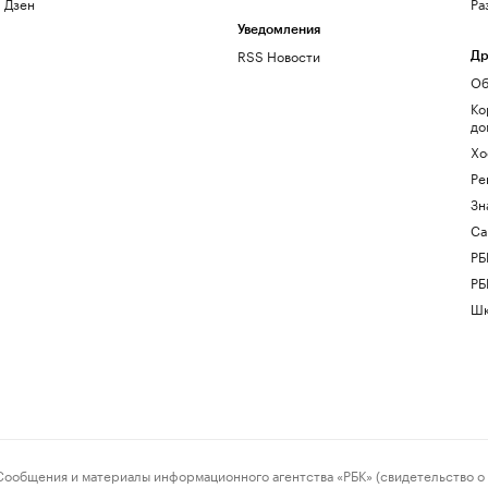
Дзен
Ра
Уведомления
RSS Новости
Др
Об
Ко
до
Хо
Ре
Зн
Са
РБ
РБ
Шк
ения и материалы информационного агентства «РБК» (свидетельство о 