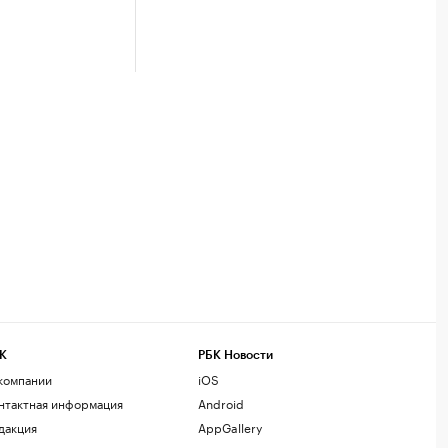
К
РБК Новости
компании
iOS
нтактная информация
Android
дакция
AppGallery