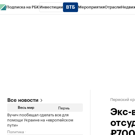
Подписка на РБК
Инвестиции
Мероприятия
Отрасли
Недви
РБК Курсы
РБК Life
Тренды
Визионеры
Национальные проекты
Горо
Спецпроекты СПб
Конференции СПб
Спецпроекты
Проверка конт
Пермский кр
Все новости
Пермь
Весь мир
Экс-
Вучич пообещал сделать все для
помощи Украине на «европейском
отсу
пути»
Политика
₽700