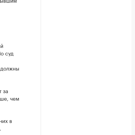
 бывшим
ей
Но суд
в должны
т за
ьше, чем
них в
.