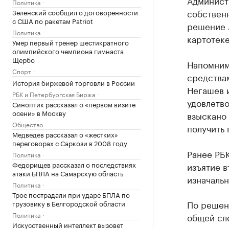
Администр
Политика
собственн
Зеленский сообщил о договоренности
с США по ракетам Patriot
решение 
Политика
картотек
Умер первый тренер шестикратного
олимпийского чемпиона гимнаста
Щербо
Напомним
Спорт
средства
История биржевой торговли в России
Негашев и
РБК и Петербургская Биржа
удовлетво
Синоптик рассказал о «первом визите
осени» в Москву
взыскано 
Общество
получить 
Медведев рассказал о «жестких»
переговорах с Саркози в 2008 году
Ранее РБ
Политика
Федорищев рассказал о последствиях
изъятие в
атаки БПЛА на Самарскую область
изначальн
Политика
Трое пострадали при ударе БПЛА по
По решени
грузовику в Белгородской области
Политика
общей сло
Искусственный интеллект вызовет