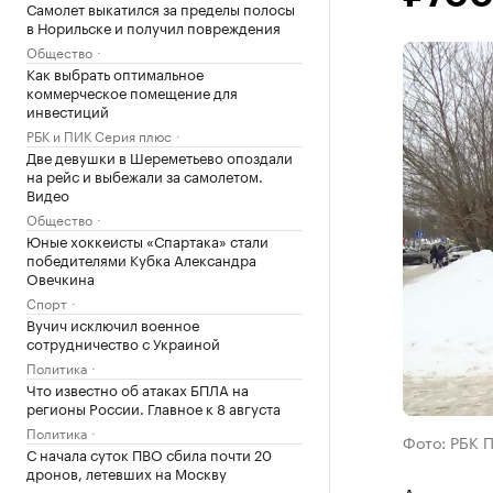
Самолет выкатился за пределы полосы
в Норильске и получил повреждения
Общество
Как выбрать оптимальное
коммерческое помещение для
инвестиций
РБК и ПИК Серия плюс
Две девушки в Шереметьево опоздали
на рейс и выбежали за самолетом.
Видео
Общество
Юные хоккеисты «Спартака» стали
победителями Кубка Александра
Овечкина
Спорт
Вучич исключил военное
сотрудничество с Украиной
Политика
Что известно об атаках БПЛА на
регионы России. Главное к 8 августа
Политика
Фото: РБК 
С начала суток ПВО сбила почти 20
дронов, летевших на Москву