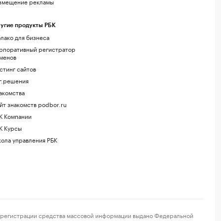
змещение рекламы
угие продукты РБК
лако для бизнеса
рпоративный регистратор
менов
стинг сайтов
г.решения
акомства
йт знакомств podbor.ru
К Компании
К Курсы
ола управления РБК
регистрации средства массовой информации выдано Федеральной