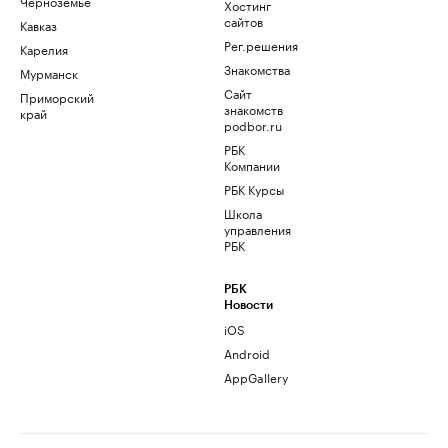
Черноземье
Хостинг
сайтов
Кавказ
Рег.решения
Карелия
Знакомства
Мурманск
Сайт
Приморский
знакомств
край
podbor.ru
РБК
Компании
РБК Курсы
Школа
управления
РБК
РБК
Новости
iOS
Android
AppGallery