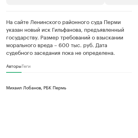
На сайте Ленинского районного суда Перми
РБК Компании
РБК Компании
указан новый иск Гильфанова, предъявленный
Крупные организации в
Крупнейшие
государству. Размер требований о взыскании
нефтегазовой промышленности
недвижимос
морального вреда – 600 тыс. руб. Дата
Найдите и проверьте данные в каталоге
Посмотрите данные
судебного заседания пока не определена.
Авторы
Теги
Михаил Лобанов, РБК Пермь