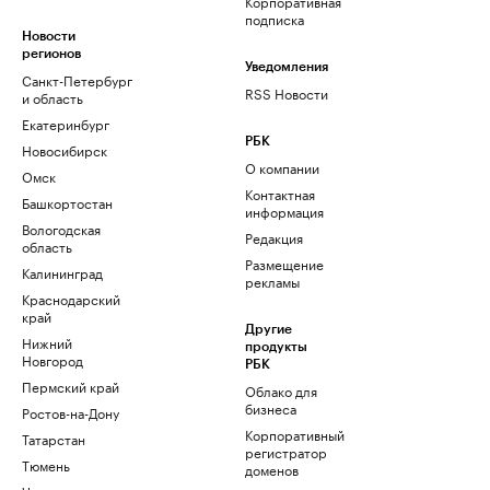
Корпоративная
подписка
Новости
регионов
Уведомления
Санкт-Петербург
RSS Новости
и область
Екатеринбург
РБК
Новосибирск
О компании
Омск
Контактная
Башкортостан
информация
Вологодская
Редакция
область
Размещение
Калининград
рекламы
Краснодарский
край
Другие
Нижний
продукты
Новгород
РБК
Пермский край
Облако для
бизнеса
Ростов-на-Дону
Корпоративный
Татарстан
регистратор
Тюмень
доменов