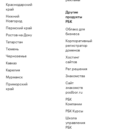
Краснодарский
край
Другие
Нижний
продукты
Новгород
РБК
Пермский край
Облако для
бизнеса
Ростов-на-Дону
Корпоративный
Татарстан
регистратор
Тюмень
доменов
Черноземье
Хостинг
сайтов
Кавказ
Рег.решения
Карелия
Знакомства
Мурманск
Сайт
Приморский
знакомств
край
podbor.ru
РБК
Компании
РБК Курсы
Школа
управления
РБК