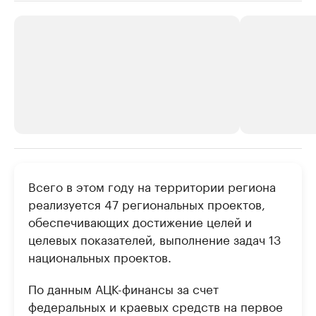
РБК Компании
РБК Компании
Всего в этом году на территории региона
Крупные организации в
Крупнейшие
реализуется 47 региональных проектов,
нефтегазовой промышленности
недвижимос
обеспечивающих достижение целей и
Найдите и проверьте данные в каталоге
Посмотрите данные
целевых показателей, выполнение задач 13
национальных проектов.
По данным АЦК-финансы за счет
федеральных и краевых средств на первое