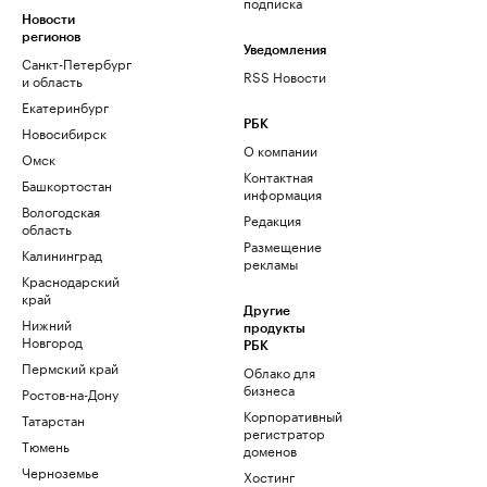
подписка
Новости
регионов
Уведомления
Санкт-Петербург
RSS Новости
и область
Екатеринбург
РБК
Новосибирск
О компании
Омск
Контактная
Башкортостан
информация
Вологодская
Редакция
область
Размещение
Калининград
рекламы
Краснодарский
край
Другие
Нижний
продукты
Новгород
РБК
Пермский край
Облако для
бизнеса
Ростов-на-Дону
Корпоративный
Татарстан
регистратор
Тюмень
доменов
Черноземье
Хостинг