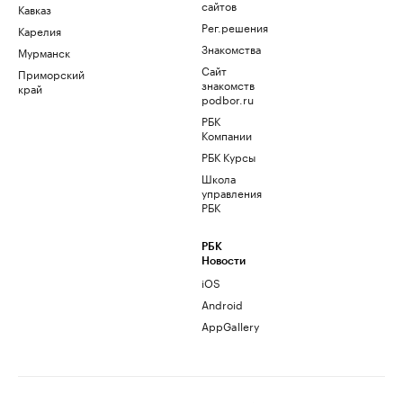
сайтов
Кавказ
Рег.решения
Карелия
Знакомства
Мурманск
Сайт
Приморский
знакомств
край
podbor.ru
РБК
Компании
РБК Курсы
Школа
управления
РБК
РБК
Новости
iOS
Android
AppGallery