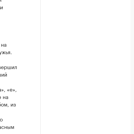
ии
 на
ужья.
авершил
ший
а», «е»,
е на
ом, из
о
пасным