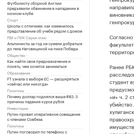
Футболисту сборной Англии
направила
предъявили обвинение в нападении в
ночном клубе
виновника
Спорт
генпроку
Школы с отличием: как изменилось
представление об учебе рядом с домом
Согласно
РБК и ПИК Серия плюс
факультет
Альпинисты за год не сумели добраться
до тела Наговициной на пике Победы
территори
Общество
Как найти свое предназначение и
Ранее РБ
понять, чем хочется заниматься
Образование
расследо
FT узнала о выборе ЕС — расширяться
студент в
«сейчас или никогда»
предусмотр
Политика
«и» ч. 2 с
Почему доллар поднялся выше ₽82: 3
причины падения курса рубля
убийство
Инвестиции
хулиганск
Путин провел оперативное совещание
правоохр
с членами Совбеза
имуществ
Политика
Путин поговорил по телефону с
способом