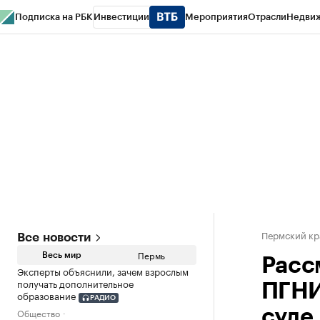
Подписка на РБК
Инвестиции
Мероприятия
Отрасли
Недви
РБК Курсы
РБК Life
Тренды
Визионеры
Национальные проекты
Горо
Спецпроекты СПб
Конференции СПб
Спецпроекты
Проверка конт
Пермский кр
Все новости
Пермь
Весь мир
Расс
Эксперты объяснили, зачем взрослым
получать дополнительное
ПГНИ
образование
РАДИО
Общество
суде