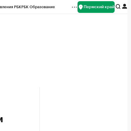
Пермский край
вления РБК
РБК Образование
редитные рейтинги
Франшизы
Газета
ок наличной валюты
м