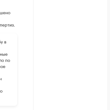
ошено
пертиз.
у в
сные
ло по
ное
н
го