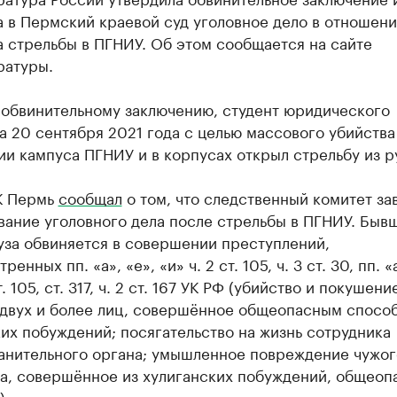
 в Пермский краевой суд уголовное дело в отношен
 стрельбы в ПГНИУ. Об этом сообщается на сайте
ратуры.
 обвинительному заключению, студент юридического
а 20 сентября 2021 года с целью массового убийства
и кампуса ПГНИУ и в корпусах открыл стрельбу из р
К Пермь
сообщал
о том, что следственный комитет з
вание уголовного дела после стрельбы в ПГНИУ. Быв
уза обвиняется в совершении преступлений,
енных пп. «а», «е», «и» ч. 2 ст. 105, ч. 3 ст. 30, пп. «
т. 105, ст. 317, ч. 2 ст. 167 УК РФ (убийство и покушени
 двух и более лиц, совершённое общеопасным способ
их побуждений; посягательство на жизнь сотрудника
анительного органа; умышленное повреждение чужог
а, совершённое из хулиганских побуждений, общео
).