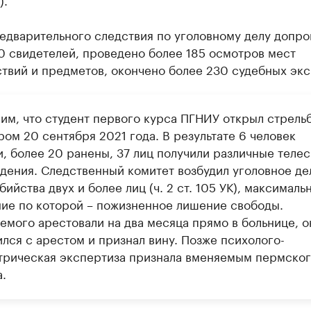
редварительного следствия по уголовному делу допр
0 свидетелей, проведено более 185 осмотров мест
твий и предметов, окончено более 230 судебных экс
им, что студент первого курса ПГНИУ открыл стрельб
ром 20 сентября 2021 года. В результате 6 человек
и, более 20 ранены, 37 лиц получили различные теле
дения. Следственный комитет возбудил уголовное де
бийства двух и более лиц (ч. 2 ст. 105 УК), максималь
ние по которой – пожизненное лишение свободы.
емого арестовали на два месяца прямо в больнице, о
лся с арестом и признал вину. Позже психолого-
трическая экспертиза признала вменяемым пермско
.