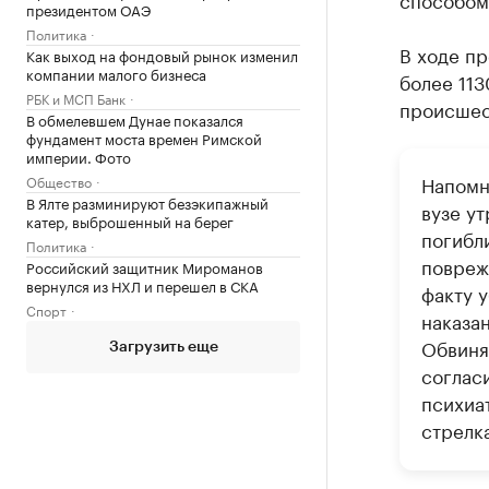
президентом ОАЭ
Политика
В ходе п
Как выход на фондовый рынок изменил
компании малого бизнеса
более 113
РБК и МСП Банк
происшес
В обмелевшем Дунае показался
фундамент моста времен Римской
империи. Фото
Напомн
Общество
В Ялте разминируют безэкипажный
вузе ут
катер, выброшенный на берег
погибл
Политика
повреж
Российский защитник Мироманов
вернулся из НХЛ и перешел в СКА
факту у
Спорт
наказа
Обвиня
Загрузить еще
согласи
психиа
стрелка