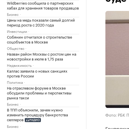
Wildberries сообщила о партнерских
хабах для хранения товаров продавцов
Бизнес
Цены на медь показали самый долгий
период роста с 2020 года
Инвестиции
Собянин отчитался о строительстве
соцобъектов в Москве
Общество
Назван район Москвы с ростом цен на
новостройки в июле в 1,75 раза
Недвижимость
Каллас заявила о новых санкциях
против России
Политика
На отраслевом форуме в Москве
обсудили проблемы и перспективы
рынка такси
Бизнес
В ТПП объяснили, зачем нужно
изменить процедуру банкротства
Фото: РБК 
селлеров
РАДИО
Бизнес
Генпроку