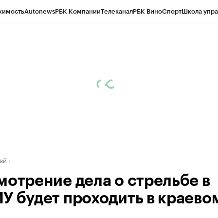
жимость
Autonews
РБК Компании
Телеканал
РБК Вино
Спорт
Школа упра
д
Стиль
Крипто
РБК Бизнес-среда
Дискуссионный клуб
Исследования
К
рагентов
Политика
Экономика
Бизнес
Технологии и медиа
Финансы
Рын
ай
мотрение дела о стрельбе в
У будет проходить в краево