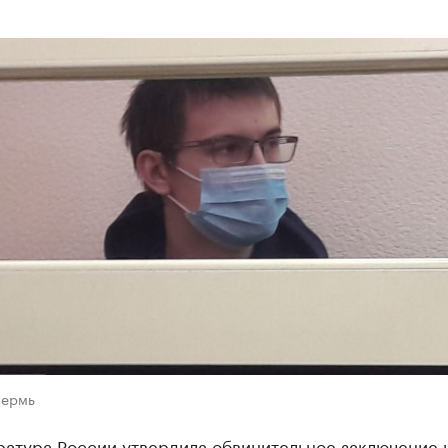
Пермь
ратура России утвердила обвинительное заключение 