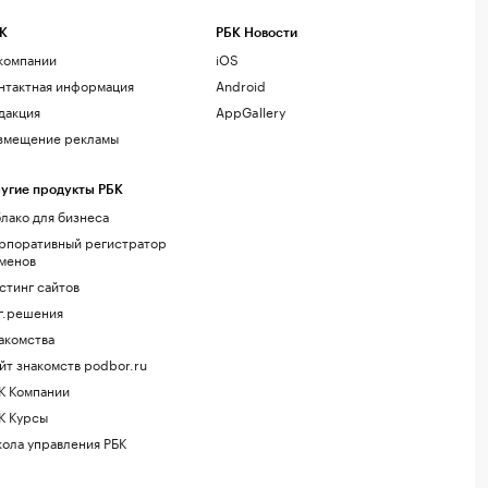
К
РБК Новости
компании
iOS
нтактная информация
Android
дакция
AppGallery
змещение рекламы
угие продукты РБК
лако для бизнеса
рпоративный регистратор
менов
стинг сайтов
г.решения
акомства
йт знакомств podbor.ru
К Компании
К Курсы
ола управления РБК