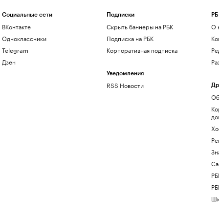
Социальные сети
Подписки
РБ
ВКонтакте
Скрыть баннеры на РБК
О 
Одноклассники
Подписка на РБК
Ко
Telegram
Корпоративная подписка
Ре
Дзен
Ра
Уведомления
RSS Новости
Др
Об
Ко
до
Хо
Ре
Зн
Са
РБ
РБ
Шк