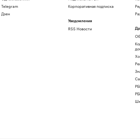
Telegram
Корпоративная подписка
Ре
Дзен
Ра
Уведомления
RSS Новости
Др
Об
Ко
до
Хо
Ре
Зн
Са
РБ
РБ
Шк