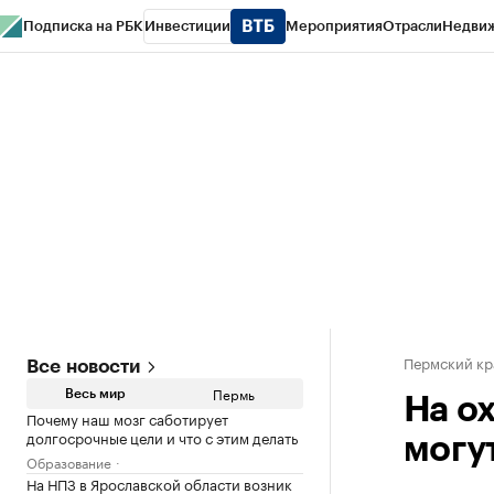
Подписка на РБК
Инвестиции
Мероприятия
Отрасли
Недви
РБК Курсы
РБК Life
Тренды
Визионеры
Национальные проекты
Горо
Спецпроекты СПб
Конференции СПб
Спецпроекты
Проверка конт
Пермский кр
Все новости
Пермь
Весь мир
На о
Почему наш мозг саботирует
долгосрочные цели и что с этим делать
могут
Образование
На НПЗ в Ярославской области возник