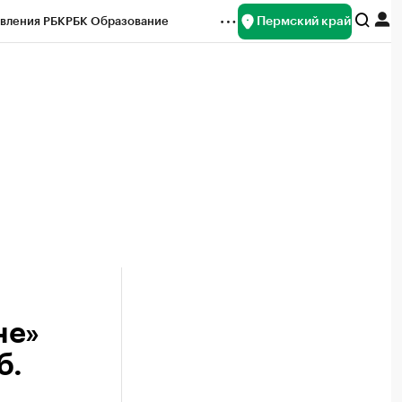
Пермский край
вления РБК
РБК Образование
редитные рейтинги
Франшизы
Газета
ок наличной валюты
не»
б.