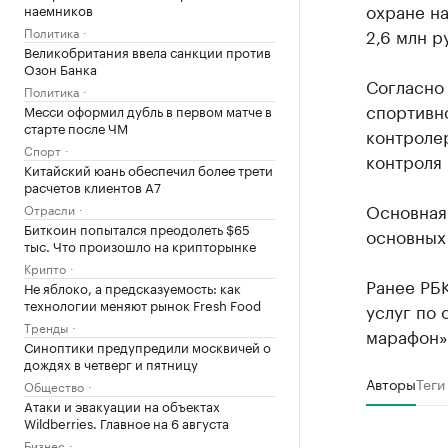
охране н
наемников
Политика
2,6 млн р
Великобритания ввела санкции против
Озон Банка
Согласно 
Политика
спортивн
Месси оформил дубль в первом матче в
старте после ЧМ
контролер
Спорт
контроля 
Китайский юань обеспечил более трети
расчетов клиентов А7
Основная 
Отрасли
Биткоин попытался преодолеть $65
основных
тыс. Что произошло на крипторынке
Крипто
Ранее РБ
Не яблоко, а предсказуемость: как
технологии меняют рынок Fresh Food
услуг по
Тренды
марафон» 
Синоптики предупредили москвичей о
дождях в четверг и пятницу
Авторы
Теги
Общество
Атаки и эвакуации на объектах
Wildberries. Главное на 6 августа
Бизнес