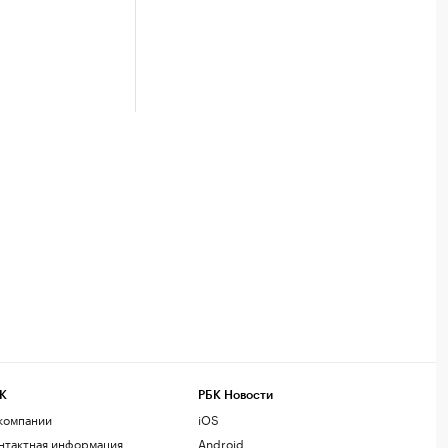
К
РБК Новости
компании
iOS
нтактная информация
Android