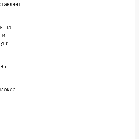
ставляет
ы на
 и
луги
ень
плекса