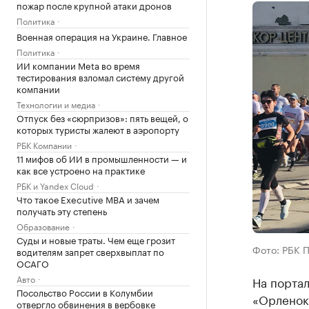
пожар после крупной атаки дронов
Политика
Военная операция на Украине. Главное
Политика
ИИ компании Meta во время
тестирования взломал систему другой
компании
Технологии и медиа
Отпуск без «сюрпризов»: пять вещей, о
которых туристы жалеют в аэропорту
РБК Компании
11 мифов об ИИ в промышленности — и
как все устроено на практике
РБК и Yandex Cloud
Что такое Executive MBA и зачем
получать эту степень
Образование
Суды и новые траты. Чем еще грозит
Фото: РБК 
водителям запрет сверхвыплат по
ОСАГО
Авто
На порта
Посольство России в Колумбии
«Орленок
отвергло обвинения в вербовке