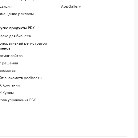
дакция
AppGallery
змещение рекламы
угие продукты РБК
лако для бизнеса
рпоративный регистратор
менов
стинг сайтов
г.решения
акомства
йт знакомств podbor.ru
К Компании
К Курсы
ола управления РБК