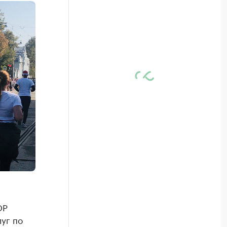
ОР
уг по