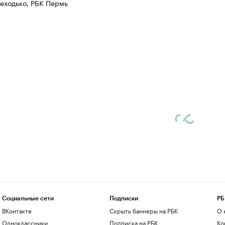
еходько, РБК Пермь
Социальные сети
Подписки
РБ
ВКонтакте
Скрыть баннеры на РБК
О 
Одноклассники
Подписка на РБК
Ко