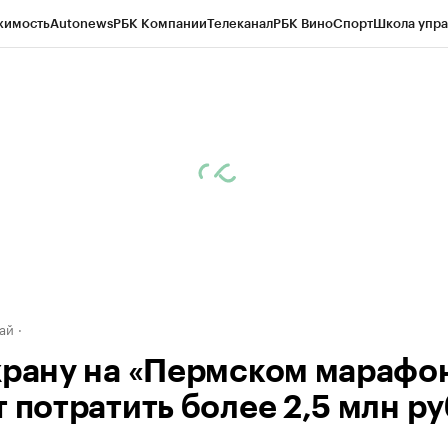
жимость
Autonews
РБК Компании
Телеканал
РБК Вино
Спорт
Школа упра
д
Стиль
Крипто
РБК Бизнес-среда
Дискуссионный клуб
Исследования
К
рагентов
Политика
Экономика
Бизнес
Технологии и медиа
Финансы
Рын
ай
храну на «Пермском марафо
 потратить более 2,5 млн ру