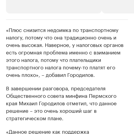
«Плюс снизится недоимка по транспортному
РБК Компании
РБК Компании
налогу, потому что она традиционно очень и
Крупнейшие производители и
Страховые к
очень высокая. Наверное, у налоговых органов
продавцы медийной продукции
присутствую
есть огромная проблема именно с взиманием
Ознакомьтесь с информацией в каталоге
Посмотрите в ката
этого налога, потому что плательщики
транспортного налога почему-то платят его
очень плохо», – добавил Городилов.
В завершении разговора, председателя
Общественного совета минфина Пермского
края Михаил Городилов отметил, что данное
решение – это очень хороший шаг в
стратегическом плане.
«Данное решение как поддержка