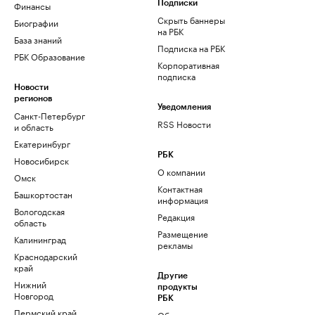
Финансы
Подписки
Скрыть баннеры
Биографии
на РБК
База знаний
Подписка на РБК
РБК Образование
Корпоративная
подписка
Новости
регионов
Уведомления
Санкт-Петербург
RSS Новости
и область
Екатеринбург
РБК
Новосибирск
О компании
Омск
Контактная
Башкортостан
информация
Вологодская
Редакция
область
Размещение
Калининград
рекламы
Краснодарский
край
Другие
Нижний
продукты
Новгород
РБК
Пермский край
Облако для