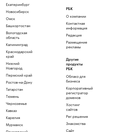
Екатеринбург
РБК
Новосибирск
О компании
Омск
Контактная
Башкортостан
информация
Вологодская
Редакция
область
Размещение
Калининград
рекламы
Краснодарский
край
Другие
Нижний
продукты
Новгород
РБК
Пермский край
Облако для
бизнеса
Ростов-на-Дону
Корпоративный
Татарстан
регистратор
Тюмень
доменов
Черноземье
Хостинг
сайтов
Кавказ
Рег.решения
Карелия
Знакомства
Мурманск
Сайт
Приморский