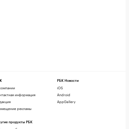
К
РБК Новости
компании
iOS
нтактная информация
Android
дакция
AppGallery
змещение рекламы
угие продукты РБК
лако для бизнеса