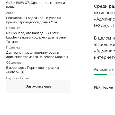
GLS и BMW X7. Сравнение, мнения и
Среди ра
цены
активност
Авто
Беспилотник задел кран и упал на
«Админист
крышу строящегося дома в Уфе
(+27%), «
Политика
NYT узнала, что наследник Estée
В целом ч
Lauder «закрыл кошелек» для партии
Трампа
«Продажи»
Политика
«Админист
Дептранс назвал причину сбоя в
интернет»
движении трамваев на севере Москвы
Общество
В аэропорту Перми ввели режим
Авторы
Теги
«Ковёр»
Пермский край
РБК Пермь
Загрузить еще