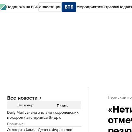
Подписка на РБК
Инвестиции
Мероприятия
Отрасли
Недви
РБК Курсы
РБК Life
Тренды
Визионеры
Национальные проекты
Горо
Спецпроекты СПб
Конференции СПб
Спецпроекты
Проверка конт
Пермский кр
Все новости
Пермь
Весь мир
«Нет
Daily Mail узнала о плане «королевских
похорон» экс-принца Эндрю
отме
Политика
Эксперт «Альфа-Денег» Фурзикова
резю