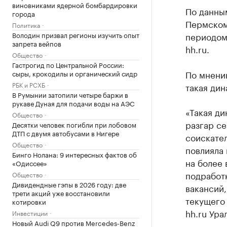
виновниками ядерной бомбардировки
По данным
города
Пермском
Политика
Володин призвал регионы изучить опыт
периодом
запрета вейпов
hh.ru.
Общество
Гастрогид по Центральной России:
По мнени
сыры, крокодилы и органический сидр
РБК и РСХБ
такая дин
В Румынии затопили четыре баржи в
рукаве Дуная для подачи воды на АЭС
«Такая ди
Общество
разгар се
Десятки человек погибли при лобовом
ДТП с двумя автобусами в Нигере
соискател
Общество
повлияла 
Бинго Нолана: 9 интересных фактов об
на более 
«Одиссее»
подработк
Общество
Дивидендные гэпы в 2026 году: две
вакансий,
трети акций уже восстановили
текущего
котировки
hh.ru Ура
Инвестиции
Новый Audi Q9 против Mercedes-Benz