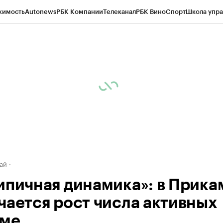
жимость
Autonews
РБК Компании
Телеканал
РБК Вино
Спорт
Школа упра
д
Стиль
Крипто
РБК Бизнес-среда
Дискуссионный клуб
Исследования
К
рагентов
Политика
Экономика
Бизнес
Технологии и медиа
Финансы
Рын
ай
ипичная динамика»: в Прика
чается рост числа активных
ме