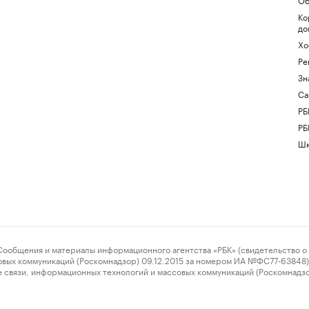
Ко
до
Хо
Ре
Зн
Са
РБ
РБ
Шк
ения и материалы информационного агентства «РБК» (свидетельство о 
овых коммуникаций (Роскомнадзор) 09.12.2015 за номером ИА №ФС77-63848) 
 связи, информационных технологий и массовых коммуникаций (Роскомнадз