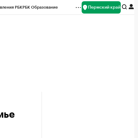
Пермский край
вления РБК
РБК Образование
редитные рейтинги
Франшизы
Газета
ок наличной валюты
мье