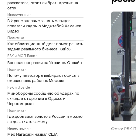
рассказала, стоит ли брать кредит на
отпу
Инвестиции
В Иране впервые за пять месяцев
показали кадры с Моджтабой Хаменеи.
Видео
Политика
Как облигационный долг помог решить
задачи реального бизнеса. Кейсы
РБК и МСП Банк
Военная операция на Украине. Онлайн
Политика
Почему инвесторы выбирают офисы в
оживленных районах Москвы
РБК и Upside
Минобороны сообщило об ударах по
складам с горючим в Одессе и
Черноморске
Политика
Где добывают золото в России и можно
ли делать это самому
Инвестиции
Фото: РБК 
Мэр Нагасаки назвал США