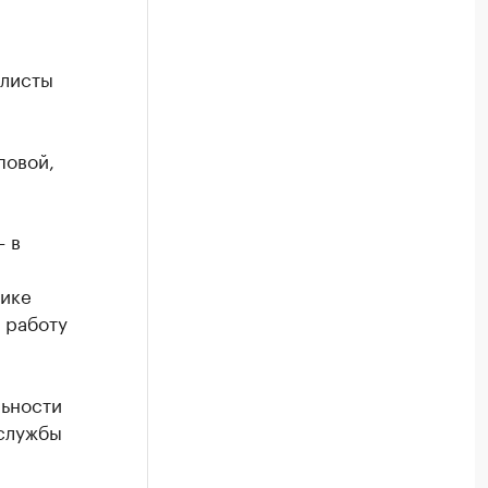
алисты
повой,
– в
мике
 работу
льности
-службы