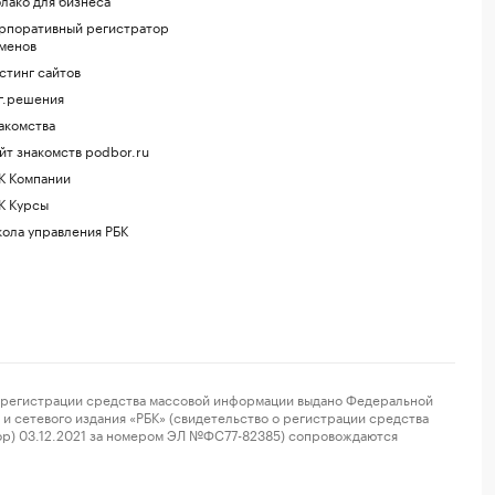
рпоративный регистратор
менов
стинг сайтов
г.решения
акомства
йт знакомств podbor.ru
К Компании
К Курсы
ола управления РБК
регистрации средства массовой информации выдано Федеральной
и сетевого издания «РБК» (свидетельство о регистрации средства
ор) 03.12.2021 за номером ЭЛ №ФС77-82385) сопровождаются