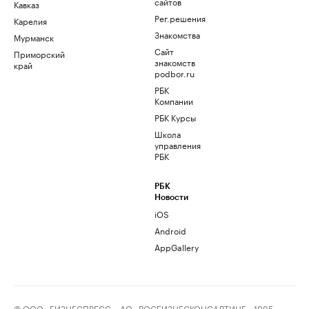
сайтов
Кавказ
Рег.решения
Карелия
Знакомства
Мурманск
Сайт
Приморский
знакомств
край
podbor.ru
РБК
Компании
РБК Курсы
Школа
управления
РБК
РБК
Новости
iOS
Android
AppGallery
© ООО «БИЗНЕСПРЕСС», АО «РОСБИЗНЕСКОНСАЛТИНГ», 1995–