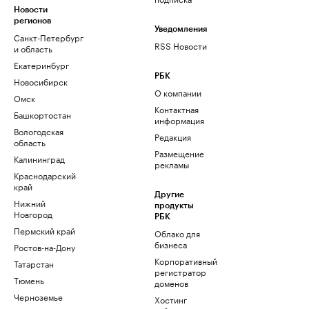
Новости
регионов
Уведомления
Санкт-Петербург
RSS Новости
и область
Екатеринбург
РБК
Новосибирск
О компании
Омск
Контактная
Башкортостан
информация
Вологодская
Редакция
область
Размещение
Калининград
рекламы
Краснодарский
край
Другие
Нижний
продукты
Новгород
РБК
Пермский край
Облако для
бизнеса
Ростов-на-Дону
Корпоративный
Татарстан
регистратор
Тюмень
доменов
Черноземье
Хостинг