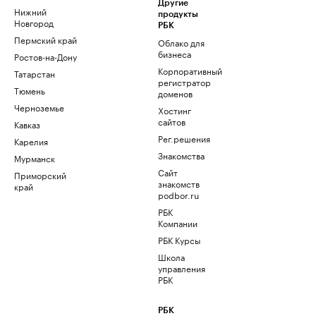
Другие
Нижний
продукты
Новгород
РБК
Пермский край
Облако для
бизнеса
Ростов-на-Дону
Корпоративный
Татарстан
регистратор
Тюмень
доменов
Черноземье
Хостинг
сайтов
Кавказ
Рег.решения
Карелия
Знакомства
Мурманск
Сайт
Приморский
знакомств
край
podbor.ru
РБК
Компании
РБК Курсы
Школа
управления
РБК
РБК