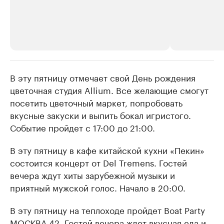
В эту пятницу отмечает свой День рождения
РБК Компании
РБК Компании
цветочная студия Allium. Все желающие смогут
Крупные организации в
Крупнейшие
посетить цветочный маркет, попробовать
нефтегазовой промышленности
недвижимос
вкусные закуски и выпить бокал игристого.
Найдите и проверьте данные в каталоге
Посмотрите данные
Событие пройдет с 17:00 до 21:00.
В эту пятницу в кафе китайской кухни «Пекин»
состоится концерт от Del Tremens. Гостей
вечера ждут хиты зарубежной музыки и
приятный мужской голос. Начало в 20:00.
В эту пятницу на теплоходе пройдет Boat Party
МОСКВА 42. Гостей вечера ждет вкусная еда и