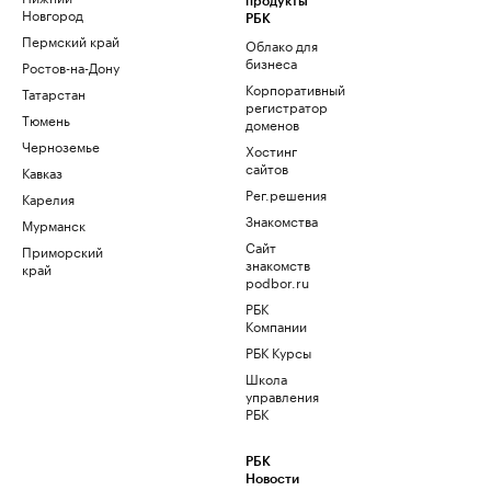
продукты
Новгород
РБК
Пермский край
Облако для
бизнеса
Ростов-на-Дону
Корпоративный
Татарстан
регистратор
Тюмень
доменов
Черноземье
Хостинг
сайтов
Кавказ
Рег.решения
Карелия
Знакомства
Мурманск
Сайт
Приморский
знакомств
край
podbor.ru
РБК
Компании
РБК Курсы
Школа
управления
РБК
РБК
Новости