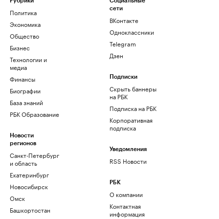
Рубрики
Социальные
сети
Политика
ВКонтакте
Экономика
Одноклассники
Общество
Telegram
Бизнес
Дзен
Технологии и
медиа
Финансы
Подписки
Скрыть баннеры
Биографии
на РБК
База знаний
Подписка на РБК
РБК Образование
Корпоративная
подписка
Новости
регионов
Уведомления
Санкт-Петербург
RSS Новости
и область
Екатеринбург
РБК
Новосибирск
О компании
Омск
Контактная
Башкортостан
информация