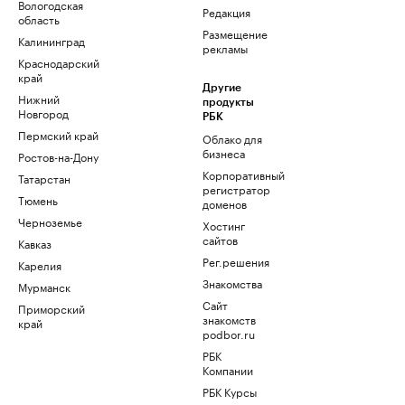
Вологодская
Редакция
область
Размещение
Калининград
рекламы
Краснодарский
край
Другие
Нижний
продукты
Новгород
РБК
Пермский край
Облако для
бизнеса
Ростов-на-Дону
Корпоративный
Татарстан
регистратор
Тюмень
доменов
Черноземье
Хостинг
сайтов
Кавказ
Рег.решения
Карелия
Знакомства
Мурманск
Сайт
Приморский
знакомств
край
podbor.ru
РБК
Компании
РБК Курсы