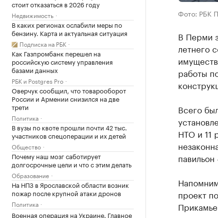
стоит отказаться в 2026 году
Фото: РБК 
Недвижимость
В каких регионах ослабили меры по
бензину. Карта и актуальная ситуация
В Перми з
Подписка на РБК
летнего с
Как Газпромбанк перешел на
имуществ
российскую систему управления
базами данных
работы п
РБК и Postgres Pro
конструкц
Оверчук сообщил, что товарооборот
России и Армении снизился на две
трети
Всего бы
Политика
установле
В вузы по квоте прошли почти 42 тыс.
НТО и 11
участников спецоперации и их детей
незаконна
Общество
Почему наш мозг саботирует
павильон
долгосрочные цели и что с этим делать
Образование
Напомним
На НПЗ в Ярославской области возник
пожар после крупной атаки дронов
проект по
Политика
Прикамье 
Военная операция на Украине. Главное