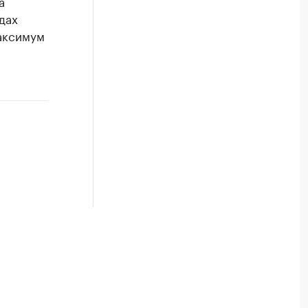
а
дах
аксимум