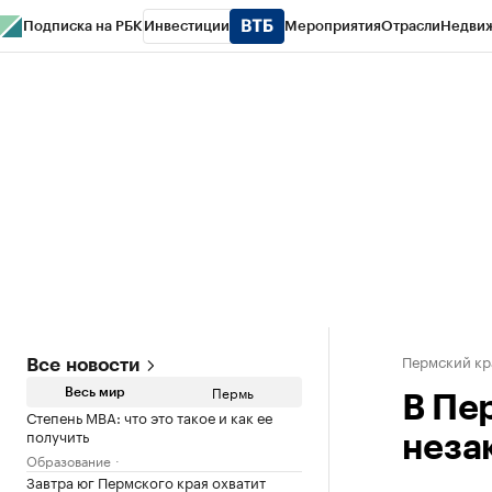
Подписка на РБК
Инвестиции
Мероприятия
Отрасли
Недви
РБК Курсы
РБК Life
Тренды
Визионеры
Национальные проекты
Горо
Спецпроекты СПб
Конференции СПб
Спецпроекты
Проверка конт
Пермский кр
Все новости
Пермь
Весь мир
В Пе
Степень MBA: что это такое и как ее
получить
неза
Образование
Завтра юг Пермского края охватит