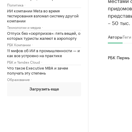
местами с
Политика
придомово
ИИ компании Meta во время
представ
тестирования взломал систему другой
компании
– 50 тыс.
Технологии и медиа
Отпуск без «сюрпризов»: пять вещей, о
Авторы
Теги
которых туристы жалеют в аэропорту
РБК Компании
11 мифов об ИИ в промышленности — и
как все устроено на практике
РБК Пермь
РБК и Yandex Cloud
Что такое Executive MBA и зачем
получать эту степень
Образование
Загрузить еще