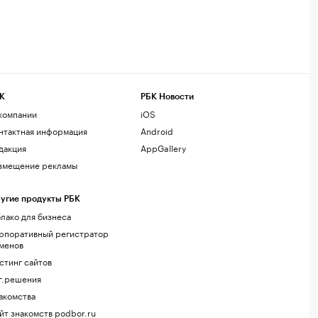
К
РБК Новости
компании
iOS
нтактная информация
Android
дакция
AppGallery
змещение рекламы
угие продукты РБК
лако для бизнеса
рпоративный регистратор
менов
стинг сайтов
г.решения
акомства
йт знакомств podbor.ru