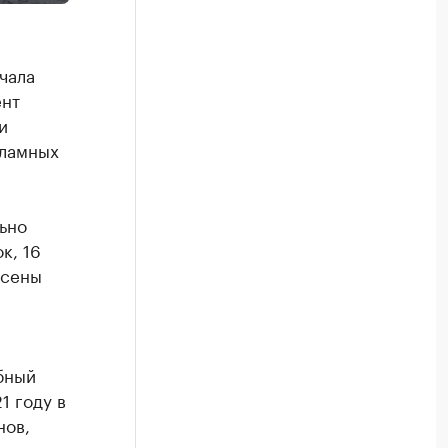
чала
ент
и
кламных
ьно
к, 16
есены
бный
1 году в
нов,