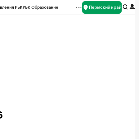
Пермский край
вления РБК
РБК Образование
редитные рейтинги
Франшизы
Газета
ок наличной валюты
6