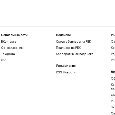
Социальные сети
Подписки
РБ
ВКонтакте
Скрыть баннеры на РБК
О 
Одноклассники
Подписка на РБК
Ко
Telegram
Корпоративная подписка
Ре
Дзен
Ра
Уведомления
RSS Новости
Др
Об
Ко
до
Хо
Ре
Зн
Са