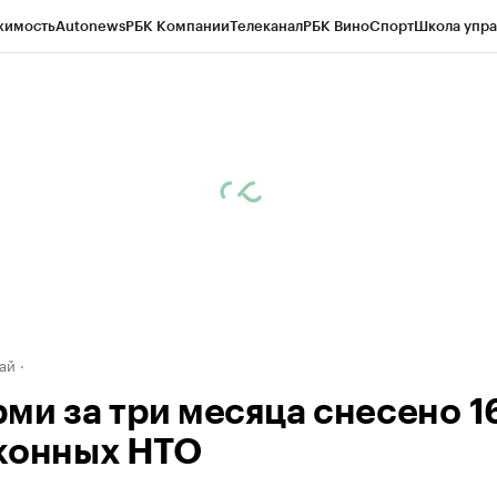
жимость
Autonews
РБК Компании
Телеканал
РБК Вино
Спорт
Школа упра
д
Стиль
Крипто
РБК Бизнес-среда
Дискуссионный клуб
Исследования
К
рагентов
Политика
Экономика
Бизнес
Технологии и медиа
Финансы
Рын
ай
рми за три месяца снесено 1
конных НТО