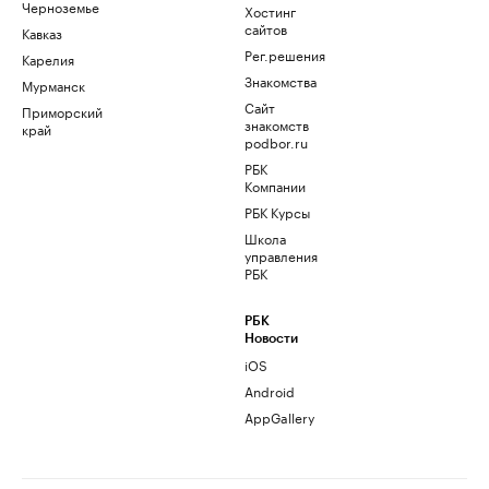
Черноземье
Хостинг
сайтов
Кавказ
Рег.решения
Карелия
Знакомства
Мурманск
Сайт
Приморский
знакомств
край
podbor.ru
РБК
Компании
РБК Курсы
Школа
управления
РБК
РБК
Новости
iOS
Android
AppGallery