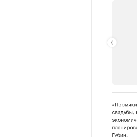
РБК Компан
«Пермяки 
Крупные
свадьбы, 
экономич
Найдите и про
планирова
Губин.