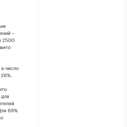
ным
ений –
я 2500
Авито
 а число
 26%.
ито
 для
ителей
Для 69%
мо