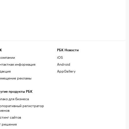
К
РБК Новости
компании
iOS
нтактная информация
Android
дакция
AppGallery
змещение рекламы
угие продукты РБК
лако для бизнеса
рпоративный регистратор
менов
стинг сайтов
г.решения