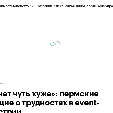
жимость
Autonews
РБК Компании
Телеканал
РБК Вино
Спорт
Школа упра
д
Стиль
Крипто
РБК Бизнес-среда
Дискуссионный клуб
Исследования
К
рагентов
Политика
Экономика
Бизнес
Технологии и медиа
Финансы
Рын
ай
нет чуть хуже»: пермские
ие о трудностях в event-
стрии