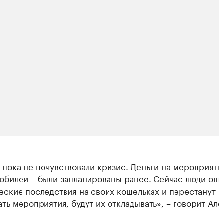
ии
пока не почувствовали кризис. Деньги на мероприят
 организации в нефтегазовой промышленно
юбилеи – были запланированы ранее. Сейчас люди ощ
еские последствия на своих кошельках и перестанут
верьте данные в каталоге
ть мероприятия, будут их откладывать», – говорит А