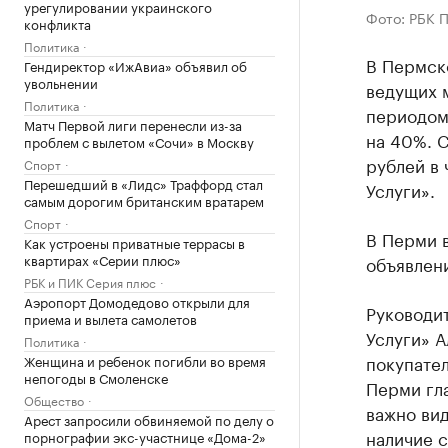
урегулировании украинского
Фото: РБК 
конфликта
Политика
В Пермско
Гендиректор «ИжАвиа» объявил об
увольнении
ведущих 
Политика
периодом 
Матч Первой лиги перенесли из-за
на 40%. С
проблем с вылетом «Сочи» в Москву
рублей в 
Спорт
Перешедший в «Лидс» Траффорд стал
Услуги».
самым дорогим британским вратарем
Спорт
В Перми в
Как устроены приватные террасы в
квартирах «Серии плюс»
объявлени
РБК и ПИК Серия плюс
Аэропорт Домодедово открыли для
Руководит
приема и вылета самолетов
Услуги» 
Политика
покупате
Женщина и ребенок погибли во время
непогоды в Смоленске
Перми гл
Общество
важно ви
Арест запросили обвиняемой по делу о
наличие с
порнографии экс-участнице «Дома-2»