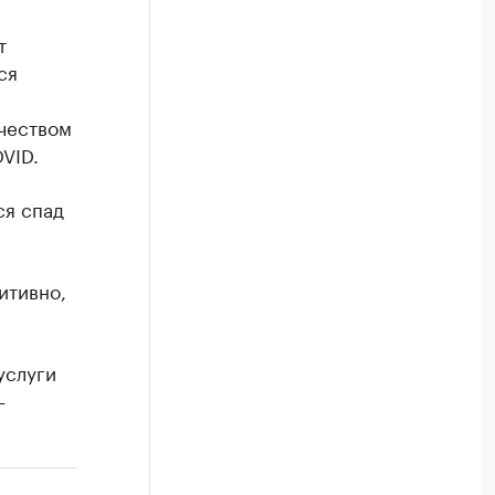
т
ся
ичеством
VID.
ся спад
итивно,
услуги
–