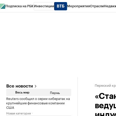
Подписка на РБК
Инвестиции
Мероприятия
Отрасли
Недви
РБК Курсы
РБК Life
Тренды
Визионеры
Национальные проекты
Горо
Спецпроекты СПб
Конференции СПб
Спецпроекты
Проверка конт
Пермский кр
Все новости
Пермь
Весь мир
«Ста
Reuters сообщил о серии кибератак на
крупнейшие финансовые компании
ведущ
США
Новая категория
инду