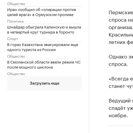
Общество
Иран сообщил об «операции против
Пермские
целей врага» в Ормузском проливе
спроса на
Политика
организац
Шнайдер обыграла Калинскую и вышла
в четвертый круг турнира в Торонто
Красильни
Спорт
летних фе
В горах Казахстана эвакуировали еще
одного туриста из России
Однако э
Общество
В Смоленской области ввели режим ЧС
спроса.
после мощного циклона
Общество
«Всегда е
Загрузить еще
станет чу
Ведущий м
спадёт уж
ноябре.