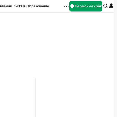
Пермский край
вления РБК
РБК Образование
редитные рейтинги
Франшизы
Газета
ок наличной валюты