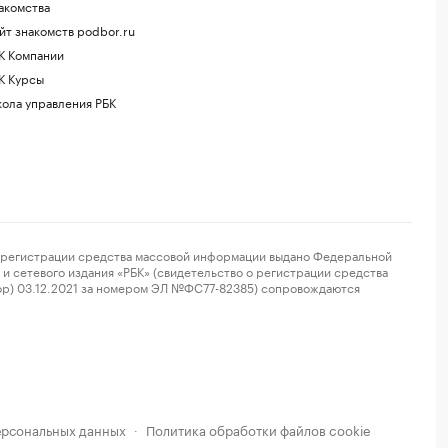
акомства
йт знакомств podbor.ru
К Компании
К Курсы
ола управления РБК
регистрации средства массовой информации выдано Федеральной
и сетевого издания «РБК» (свидетельство о регистрации средства
ор) 03.12.2021 за номером ЭЛ №ФС77-82385) сопровождаются
ерсональных данных
Политика обработки файлов cookie
·