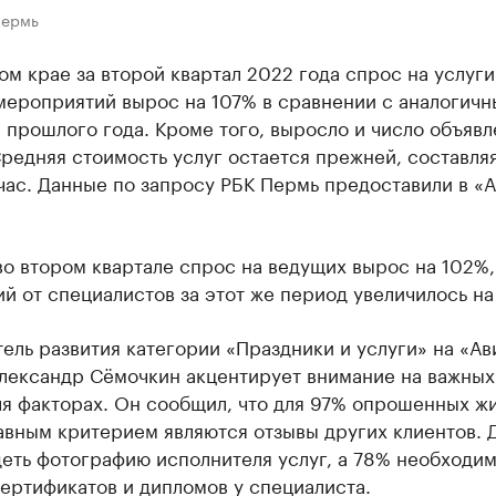
Пермь
м крае за второй квартал 2022 года спрос на услуги
мероприятий вырос на 107% в сравнении с аналогич
прошлого года. Кроме того, выросло и число объявл
редняя стоимость услуг остается прежней, составля
час. Данные по запросу РБК Пермь предоставили в «
о втором квартале спрос на ведущих вырос на 102%,
й от специалистов за этот же период увеличилось на
ель развития категории «Праздники и услуги» на «Ав
Александр Сёмочкин акцентирует внимание на важных
ля факторах. Он сообщил, что для 97% опрошенных ж
авным критерием являются отзывы других клиентов. 
деть фотографию исполнителя услуг, а 78% необходи
ертификатов и дипломов у специалиста.