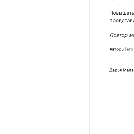
Повышать
представи
Повтор ма
Авторы
Теги
Дарья Мала