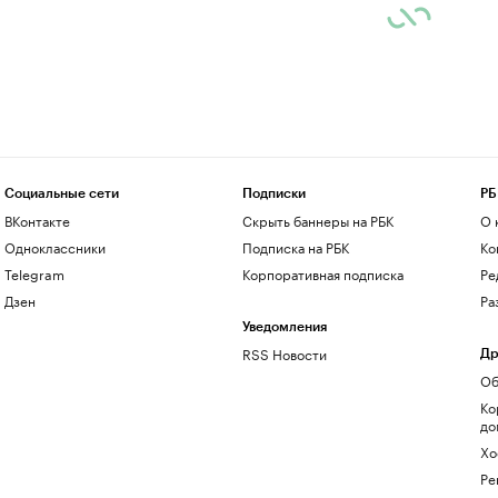
Социальные сети
Подписки
РБ
ВКонтакте
Скрыть баннеры на РБК
О 
Одноклассники
Подписка на РБК
Ко
Telegram
Корпоративная подписка
Ре
Дзен
Ра
Уведомления
RSS Новости
Др
Об
Ко
до
Хо
Ре