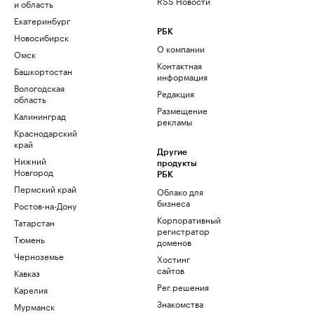
RSS Новости
и область
Екатеринбург
РБК
Новосибирск
О компании
Омск
Контактная
Башкортостан
информация
Вологодская
Редакция
область
Размещение
Калининград
рекламы
Краснодарский
край
Другие
Нижний
продукты
Новгород
РБК
Пермский край
Облако для
бизнеса
Ростов-на-Дону
Корпоративный
Татарстан
регистратор
Тюмень
доменов
Черноземье
Хостинг
сайтов
Кавказ
Рег.решения
Карелия
Знакомства
Мурманск