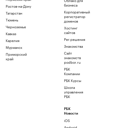
Облако для
бизнеса
Ростов-на-Дону
Корпоративный
Татарстан
регистратор
Тюмень
доменов
Черноземье
Хостинг
сайтов
Кавказ
Рег.решения
Карелия
Знакомства
Мурманск
Сайт
Приморский
знакомств
край
podbor.ru
РБК
Компании
РБК Курсы
Школа
управления
РБК
РБК
Новости
iOS
Android