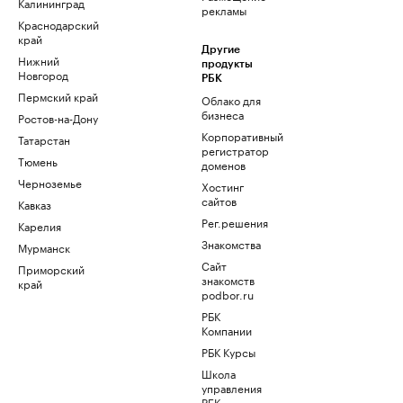
Калининград
рекламы
Краснодарский
край
Другие
Нижний
продукты
Новгород
РБК
Пермский край
Облако для
бизнеса
Ростов-на-Дону
Корпоративный
Татарстан
регистратор
Тюмень
доменов
Черноземье
Хостинг
сайтов
Кавказ
Рег.решения
Карелия
Знакомства
Мурманск
Сайт
Приморский
знакомств
край
podbor.ru
РБК
Компании
РБК Курсы
Школа
управления
РБК