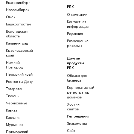
Екатеринбург
РБК
Новосибирск
О компании
Омск
Контактная
Башкортостан
информация
Вологодская
Редакция
область
Размещение
Калининград
рекламы
Краснодарский
край
Другие
Нижний
продукты
Новгород
РБК
Пермский край
Облако для
бизнеса
Ростов-на-Дону
Корпоративный
Татарстан
регистратор
Тюмень
доменов
Черноземье
Хостинг
сайтов
Кавказ
Рег.решения
Карелия
Знакомства
Мурманск
Сайт
Приморский