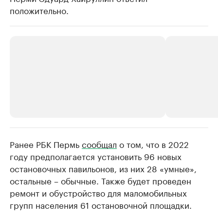
положительно.
Ранее РБК Пермь
РБК Компании
сообщал
о том, что в 2022
РБК Компании
году предполагается установить 96 новых
Крупнейшие производители и
Страховые к
остановочных павильонов, из них 28 «умные»,
продавцы медийной продукции
присутствую
остальные – обычные. Также будет проведен
Ознакомьтесь с информацией в каталоге
Посмотрите в ката
ремонт и обустройство для маломобильных
групп населения 61 остановочной площадки.