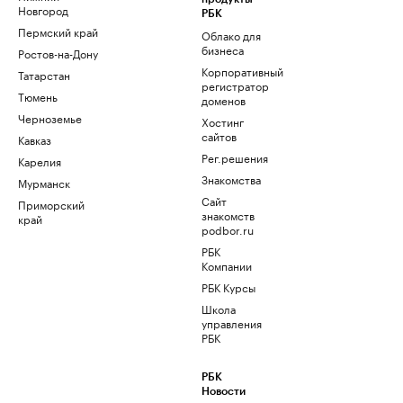
Новгород
РБК
Пермский край
Облако для
бизнеса
Ростов-на-Дону
Корпоративный
Татарстан
регистратор
Тюмень
доменов
Черноземье
Хостинг
сайтов
Кавказ
Рег.решения
Карелия
Знакомства
Мурманск
Сайт
Приморский
знакомств
край
podbor.ru
РБК
Компании
РБК Курсы
Школа
управления
РБК
РБК
Новости