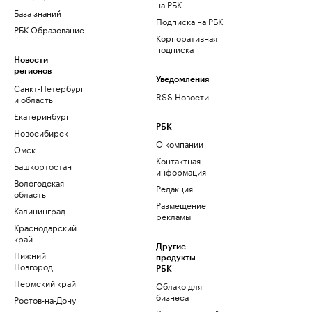
на РБК
База знаний
Подписка на РБК
РБК Образование
Корпоративная
подписка
Новости
регионов
Уведомления
Санкт-Петербург
RSS Новости
и область
Екатеринбург
РБК
Новосибирск
О компании
Омск
Контактная
Башкортостан
информация
Вологодская
Редакция
область
Размещение
Калининград
рекламы
Краснодарский
край
Другие
Нижний
продукты
Новгород
РБК
Пермский край
Облако для
бизнеса
Ростов-на-Дону