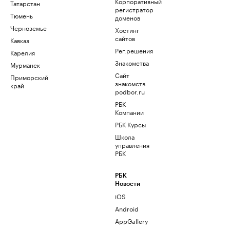
Корпоративный
Татарстан
регистратор
Тюмень
доменов
Черноземье
Хостинг
сайтов
Кавказ
Рег.решения
Карелия
Знакомства
Мурманск
Сайт
Приморский
знакомств
край
podbor.ru
РБК
Компании
РБК Курсы
Школа
управления
РБК
РБК
Новости
iOS
Android
AppGallery