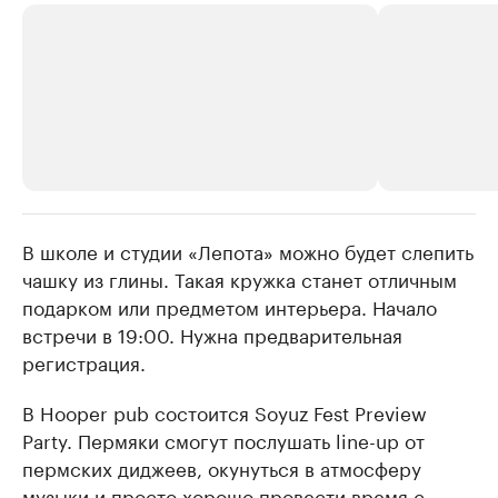
В школе и студии «Лепота» можно будет слепить
РБК Компании
РБК Компании
чашку из глины. Такая кружка станет отличным
Крупные организации в
Крупнейшие
подарком или предметом интерьера. Начало
нефтегазовой промышленности
недвижимос
встречи в 19:00. Нужна предварительная
Найдите и проверьте данные в каталоге
Посмотрите данные
регистрация.
В Hooper pub состоится Soyuz Fest Preview
Party. Пермяки смогут послушать line-up от
пермских диджеев, окунуться в атмосферу
музыки и просто хорошо провести время с