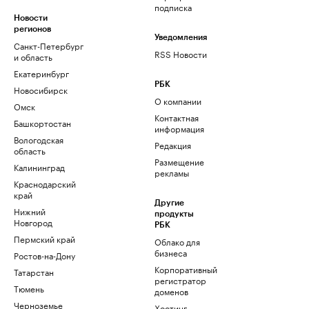
подписка
Новости
регионов
Уведомления
Санкт-Петербург
RSS Новости
и область
Екатеринбург
РБК
Новосибирск
О компании
Омск
Контактная
Башкортостан
информация
Вологодская
Редакция
область
Размещение
Калининград
рекламы
Краснодарский
край
Другие
Нижний
продукты
Новгород
РБК
Пермский край
Облако для
бизнеса
Ростов-на-Дону
Корпоративный
Татарстан
регистратор
Тюмень
доменов
Черноземье
Хостинг