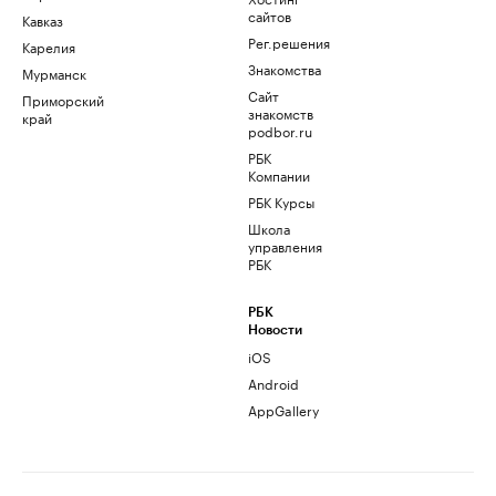
сайтов
Кавказ
Рег.решения
Карелия
Знакомства
Мурманск
Сайт
Приморский
знакомств
край
podbor.ru
РБК
Компании
РБК Курсы
Школа
управления
РБК
РБК
Новости
iOS
Android
AppGallery