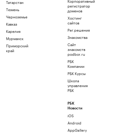
Корпоративный
Татарстан
регистратор
Тюмень
доменов
Черноземье
Хостинг
сайтов
Кавказ
Рег.решения
Карелия
Знакомства
Мурманск
Сайт
Приморский
знакомств
край
podbor.ru
РБК
Компании
РБК Курсы
Школа
управления
РБК
РБК
Новости
iOS
Android
AppGallery