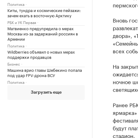
пермского
Политика
Киты, тундра и космические пейзажи:
зачем ехать в восточную Арктику
Вновь гос
РБК и УК Первая
развлека
Матвиенко предупредила о мерах
Москвы из-за задержаний россиян в
двора», «
Армении
«Семейны
Политика
всех собы
Wildberries объявил о новых мерах
поддержки продавцов
Бизнес
На закрыт
Машина врио главы Шебекино попала
ожидаетс
под удар FPV‑дрона ВСУ
ночное шо
Политика
светящих
Загрузить еще
Ранее РБ
ярмарка» 
фестиваля
будут пла
стадион.