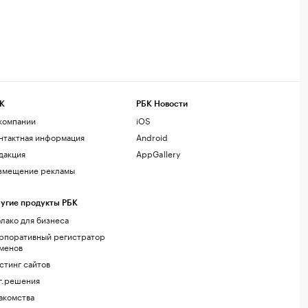
К
РБК Новости
компании
iOS
нтактная информация
Android
дакция
AppGallery
змещение рекламы
угие продукты РБК
лако для бизнеса
рпоративный регистратор
менов
стинг сайтов
г.решения
акомства