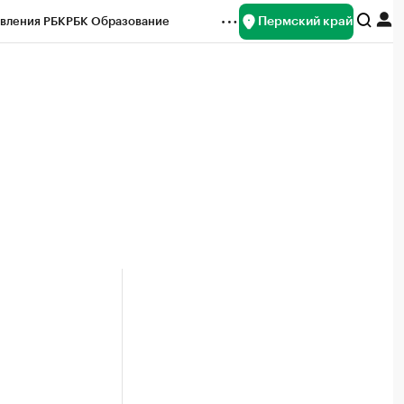
Пермский край
вления РБК
РБК Образование
редитные рейтинги
Франшизы
Газета
ок наличной валюты