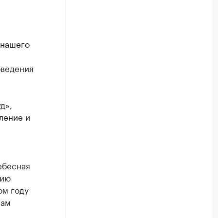
 нашего
оведения
д»,
ление и
ебесная
цию
ом году
сам