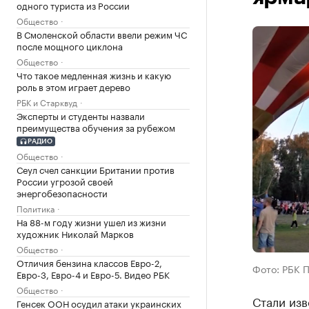
одного туриста из России
Общество
В Смоленской области ввели режим ЧС
после мощного циклона
Общество
Что такое медленная жизнь и какую
роль в этом играет дерево
РБК и Старквуд
Эксперты и студенты назвали
преимущества обучения за рубежом
РАДИО
Общество
Сеул счел санкции Британии против
России угрозой своей
энергобезопасности
Политика
На 88-м году жизни ушел из жизни
художник Николай Марков
Общество
Отличия бензина классов Евро-2,
Фото: РБК 
Евро-3, Евро-4 и Евро-5. Видео РБК
Общество
Стали изв
Генсек ООН осудил атаки украинских