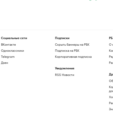
Социальные сети
Подписки
РБ
ВКонтакте
Скрыть баннеры на РБК
О 
Одноклассники
Подписка на РБК
Ко
Telegram
Корпоративная подписка
Ре
Дзен
Ра
Уведомления
RSS Новости
Др
Об
Ко
до
Хо
Ре
Зн