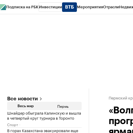
Подписка на РБК
Инвестиции
Мероприятия
Отрасли
Недви
РБК Курсы
РБК Life
Тренды
Визионеры
Национальные проекты
Горо
Спецпроекты СПб
Конференции СПб
Спецпроекты
Проверка конт
Пермский кр
Все новости
Пермь
Весь мир
«Волг
Шнайдер обыграла Калинскую и вышла
в четвертый круг турнира в Торонто
прог
Спорт
В горах Казахстана эвакуировали еще
ярма