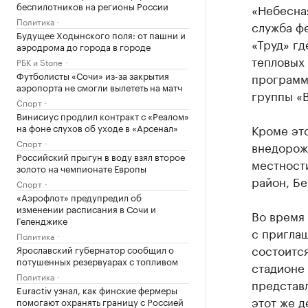
беспилотников на регионы России
«Небесная
Политика
служба фе
Будущее Ходынского поля: от пашни и
«Труд» гд
аэродрома до города в городе
тепловых
РБК и Stone
Футболисты «Сочи» из-за закрытия
программа
аэропорта не смогли вылететь на матч
группы «В
Спорт
Винисиус продлил контракт с «Реалом»
на фоне слухов об уходе в «Арсенал»
Кроме это
Спорт
внедорож
Российский прыгун в воду взял второе
местност
золото на чемпионате Европы
район, Бе
Спорт
«Аэрофлот» предупредил об
изменении расписания в Сочи и
Во время
Геленджике
с приглаш
Политика
состоится
Ярославский губернатор сообщил о
потушенных резервуарах с топливом
стадионе 
Политика
представл
Euractiv узнал, как финские фермеры
этот же 
помогают охранять границу с Россией