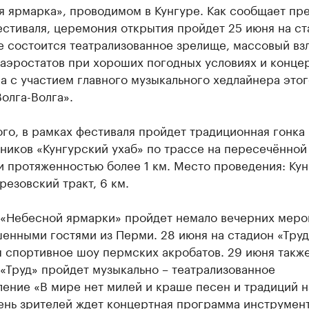
 ярмарка», проводимом в Кунгуре. Как сообщает пр
стиваля, церемония открытия пройдет 25 июня на с
е состоится театрализованное зрелище, массовый вз
 аэростатов при хороших погодных условиях и конце
 с участием главного музыкального хедлайнера этог
олга-Волга».
го, в рамках фестиваля пройдет традиционная гонка
ников «Кунгурский ухаб» по трассе на пересечённой
и протяженностью более 1 км. Место проведения: Ку
резовский тракт, 6 км.
 «Небесной ярмарки» пройдет немало вечерних меро
енными гостями из Перми. 28 июня на стадион «Труд
 спортивное шоу пермских акробатов. 29 июня также
«Труд» пройдет музыкально – театрализованное
ение «В мире нет милей и краше песен и традиций н
день зрителей ждет концертная программа инструмен