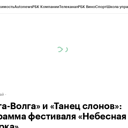
жимость
Autonews
РБК Компании
Телеканал
РБК Вино
Спорт
Школа упра
д
Стиль
Крипто
РБК Бизнес-среда
Дискуссионный клуб
Исследования
К
рагентов
Политика
Экономика
Бизнес
Технологии и медиа
Финансы
Рын
ай
а-Волга» и «Танец слонов»:
рамма фестиваля «Небесная
рка»