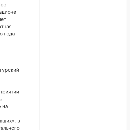
есс-
тадионе
лет
ртная
о года –
нгурский
приятий
»
 на
аших», в
тального