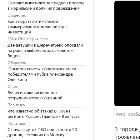
Самолет выкатился за пределы полосы
в Норильске и получил повреждения
Общество
Как выбрать оптимальное
коммерческое помещение для
инвестиций
РБК и ПИК Серия плюс
Две девушки в Шереметьево опоздали
на рейс и выбежали за самолетом.
Видео
Общество
Юные хоккеисты «Спартака» стали
победителями Кубка Александра
Овечкина
Спорт
Вучич исключил военное
сотрудничество с Украиной
Политика
Что известно об атаках БПЛА на
Фото: сооб
регионы России. Главное к 8 августа
Политика
В городе
С начала суток ПВО сбила почти 20
дронов, летевших на Москву
проявлени