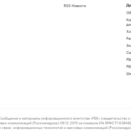
RSS Новости
Др
Об
Ко
до
Хо
Ре
Зн
Са
РБ
РБ
Шк
ения и материалы информационного агентства «РБК» (свидетельство о 
овых коммуникаций (Роскомнадзор) 09.12.2015 за номером ИА №ФС77-63848) 
 связи, информационных технологий и массовых коммуникаций (Роскомнадз