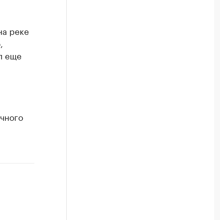
на реке
,
л еще
а
очного