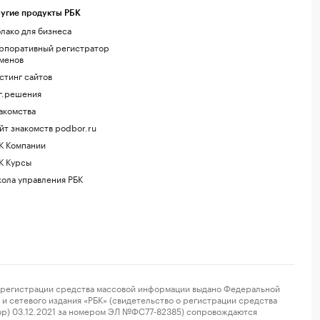
угие продукты РБК
лако для бизнеса
рпоративный регистратор
менов
стинг сайтов
г.решения
акомства
йт знакомств podbor.ru
К Компании
К Курсы
ола управления РБК
регистрации средства массовой информации выдано Федеральной
и сетевого издания «РБК» (свидетельство о регистрации средства
ор) 03.12.2021 за номером ЭЛ №ФС77-82385) сопровождаются