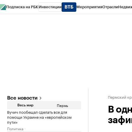
Подписка на РБК
Инвестиции
Мероприятия
Отрасли
Недви
РБК Курсы
РБК Life
Тренды
Визионеры
Национальные проекты
Горо
Спецпроекты СПб
Конференции СПб
Спецпроекты
Проверка конт
Пермский кр
Все новости
Пермь
Весь мир
В од
Вучич пообещал сделать все для
помощи Украине на «европейском
зафи
пути»
Политика