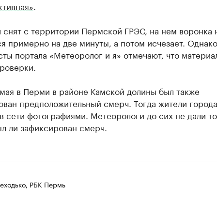
ктивная»
.
 снят с территории Пермской ГРЭС, на нем воронка 
я примерно на две минуты, а потом исчезает. Однако
ты портала «Метеоролог и я» отмечают, что материа
проверки.
мая в Перми в районе Камской долины был также
ован предположительный смерч. Тогда жители город
в сети фотографиями. Метеорологи до сих не дали т
ыл ли зафиксирован смерч.
еходько, РБК Пермь