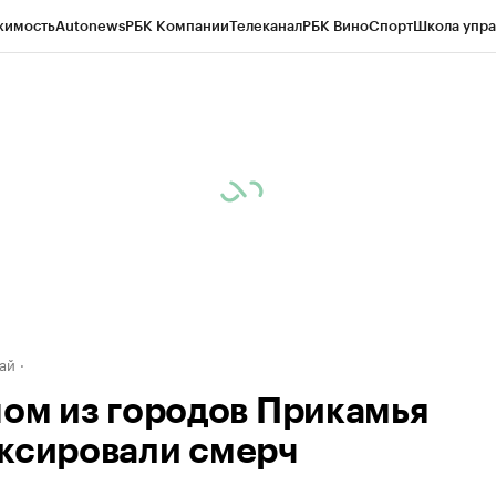
жимость
Autonews
РБК Компании
Телеканал
РБК Вино
Спорт
Школа упра
д
Стиль
Крипто
РБК Бизнес-среда
Дискуссионный клуб
Исследования
К
рагентов
Политика
Экономика
Бизнес
Технологии и медиа
Финансы
Рын
ай
ном из городов Прикамья
ксировали смерч