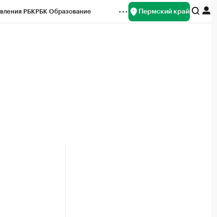
Пермский край
вления РБК
РБК Образование
редитные рейтинги
Франшизы
Газета
ок наличной валюты