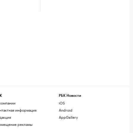
К
РБК Новости
компании
iOS
нтактная информация
Android
дакция
AppGallery
змещение рекламы