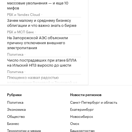
массовые увольнения — и еще 10
мифов
РБК и Yandex Cloud
Зачем малому и среднему бизнесу
облигации и что важно знать о бирже
РБК и МСП Банк
На Запорожской АЭС объяснили
причину отключения внешнего
электропитания
Политика
Число пострадавших при атаке БПЛА
на Ильский НПЗ выросло до шести
Политика
Плющенко назвал радостью
возвращение Валиевой и Трусовой на
турниры ISU
Спорт
Рубрики
Новости регионов
Политика
Санкт-Петербург и область
Загрузить еще
Экономика
Екатеринбург
Общество
Новосибирск
Бизнес
Омск
Технологии и медиа
Башкортостан