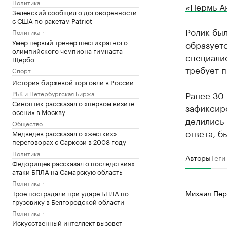
Политика
«Пермь А
Зеленский сообщил о договоренности
с США по ракетам Patriot
Ролик был
Политика
Умер первый тренер шестикратного
образуетс
олимпийского чемпиона гимнаста
специалис
Щербо
требует 
Спорт
История биржевой торговли в России
РБК и Петербургская Биржа
Ранее 30 
Синоптик рассказал о «первом визите
зафиксир
осени» в Москву
делились 
Общество
ответа, б
Медведев рассказал о «жестких»
переговорах с Саркози в 2008 году
Политика
Авторы
Теги
Федорищев рассказал о последствиях
атаки БПЛА на Самарскую область
Политика
Михаил Пер
Трое пострадали при ударе БПЛА по
грузовику в Белгородской области
Политика
Искусственный интеллект вызовет