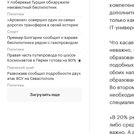
У побережья Турции обнаружили
компетенц
неизвестный беспилотник
дополнит
Политика
только ка
«Арсенал» совершил один из самых
дорогих трансферов в своей истории
IT-универ
Спорт
Премьер Болгарии сообщил о взрыве
Что касае
беспилотника рядом с газопроводом
неважно,
Политика
Правая часть путепровода по шоссе
образован
Космонавтов в Перми готова на 90%
подобных 
Пермский край
обоих нап
Развожаев сообщил подробности двух
атак ВСУ на Севастополь
образован
Политика
Во втором
необходим
Загрузить еще
специали
«В 20% р
либо сред
важно. А 