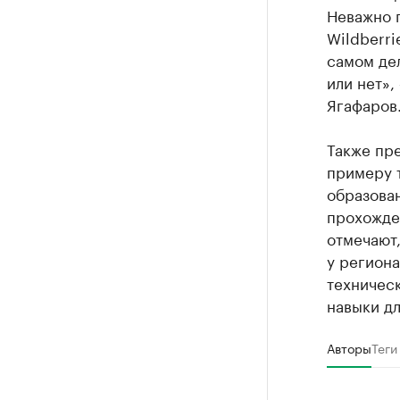
Неважно п
Wildberri
самом дел
или нет»,
Ягафаров
Также пре
примеру 
образова
прохожде
отмечают,
у регион
техническ
навыки дл
Авторы
Теги