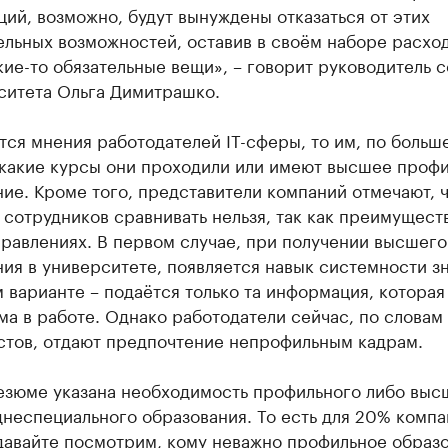
ий, возможно, будут вынуждены отказаться от этих
ельных возможностей, оставив в своём наборе расхо
кие-то обязательные вещи», – говорит руководитель 
ситета Ольга Димитрашко.
тся мнения работодателей IT-сферы, то им, по больше
 какие курсы они проходили или имеют высшее проф
ие. Кроме того, представители компаний отмечают, 
сотрудников сравнивать нельзя, так как преимуществ
равлениях. В первом случае, при получении высшего
ия в университете, появляется навык системности з
 варианте – подаётся только та информация, которая
а в работе. Однако работодатели сейчас, по словам
стов, отдают предпочтение непрофильным кадрам.
езюме указана необходимость профильного либо выс
неспециального образования. То есть для 20% компа
давайте посмотрим, кому неважно профильное образо