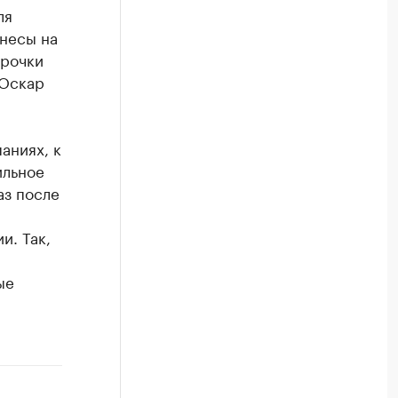
ля
знесы на
орочки
 Оскар
аниях, к
ильное
аз после
и. Так,
ые