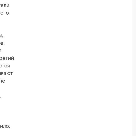
тели
ного
ы,
в,
я
ретий
ется
ивают
не
д
ило,