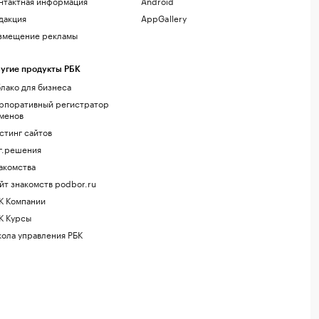
нтактная информация
Android
дакция
AppGallery
змещение рекламы
угие продукты РБК
лако для бизнеса
рпоративный регистратор
менов
стинг сайтов
г.решения
акомства
йт знакомств podbor.ru
К Компании
К Курсы
ола управления РБК