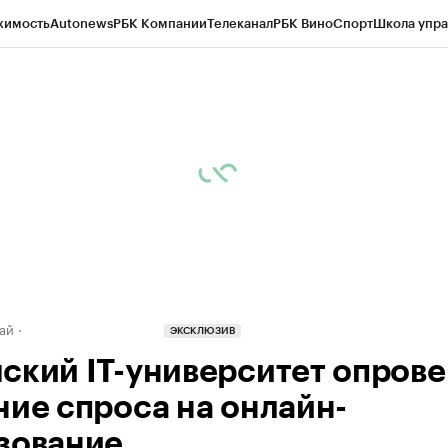
жимость
Autonews
РБК Компании
Телеканал
РБК Вино
Спорт
Школа упра
д
Стиль
Крипто
РБК Бизнес-среда
Дискуссионный клуб
Исследования
К
рагентов
Политика
Экономика
Бизнес
Технологии и медиа
Финансы
Рын
ай
ЭКСКЛЮЗИВ
ский IT-университет опрове
ние спроса на онлайн-
зование