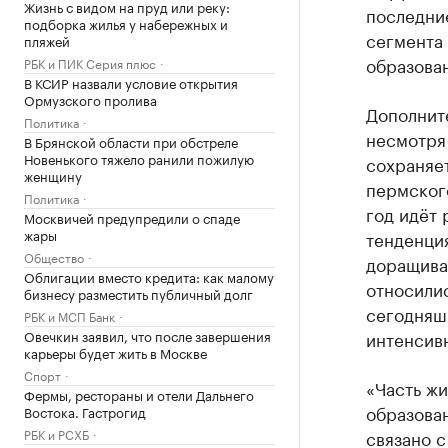
Жизнь с видом на пруд или реку:
последни
подборка жилья у набережных и
сегмента
пляжей
образова
РБК и ПИК Серия плюс
В КСИР назвали условие открытия
Ормузского пролива
Дополнит
Политика
несмотря
В Брянской области при обстреле
Новенького тяжело ранили пожилую
сохраняет
женщину
пермского
Политика
год идёт 
Москвичей предупредили о спаде
жары
тенденци
Общество
доращиван
Облигации вместо кредита: как малому
относилис
бизнесу разместить публичный долг
сегодняш
РБК и МСП Банк
Овечкин заявил, что после завершения
интенсив
карьеры будет жить в Москве
Спорт
«Часть ж
Фермы, рестораны и отели Дальнего
образован
Востока. Гастрогид
РБК и РСХБ
связано 