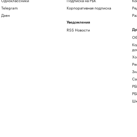
Одноклассники
Подписка на РБК
Ко
Telegram
Корпоративная подписка
Ре
Дзен
Ра
Уведомления
RSS Новости
Др
Об
Ко
до
Хо
Ре
Зн
Са
РБ
РБ
Шк