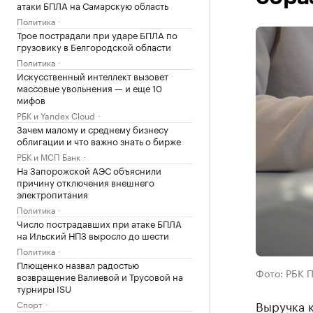
атаки БПЛА на Самарскую область
Политика
Трое пострадали при ударе БПЛА по
грузовику в Белгородской области
Политика
Искусственный интеллект вызовет
массовые увольнения — и еще 10
мифов
РБК и Yandex Cloud
Зачем малому и среднему бизнесу
облигации и что важно знать о бирже
РБК и МСП Банк
На Запорожской АЭС объяснили
причину отключения внешнего
электропитания
Политика
Число пострадавших при атаке БПЛА
на Ильский НПЗ выросло до шести
Политика
Плющенко назвал радостью
Фото: РБК 
возвращение Валиевой и Трусовой на
турниры ISU
Выручка 
Спорт