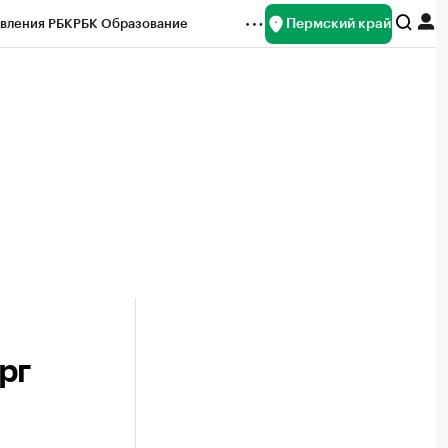
Пермский край
вления РБК
РБК Образование
редитные рейтинги
Франшизы
Газета
ок наличной валюты
рг