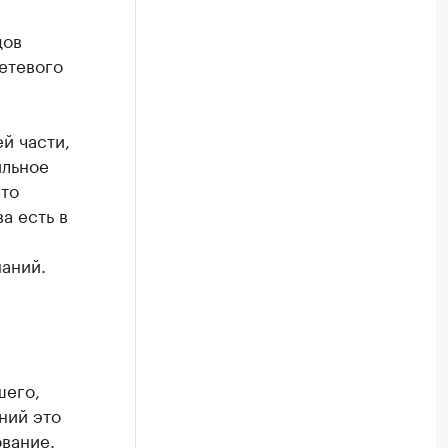
дов
сетевого
й части,
ильное
что
а есть в
наний.
шего,
ний это
вание.