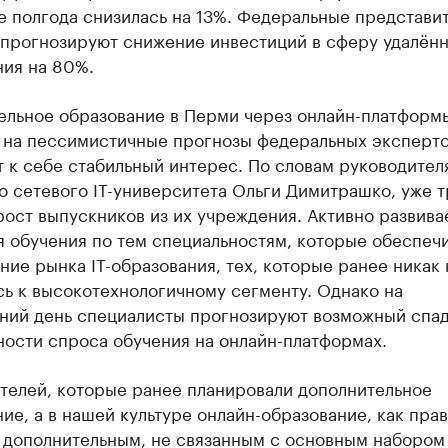
е полгода снизилась на 13%. Федеральные представи
 прогнозируют снижение инвестиций в сферу удалён
ния на 80%.
ельное образование в Перми через онлайн-платформ
 на пессимистичные прогнозы федеральных эксперто
 к себе стабильный интерес. По словам руководител
 сетевого IT-университета Ольги Димитрашко, уже т
рост выпускников из их учреждения. Активно развива
я обучения по тем специальностям, которые обеспеч
ие рынка IT-образования, тех, которые ранее никак 
ь к высокотехнологичному сегменту. Однако на
ний день специалисты прогнозируют возможный спа
ности спроса обучения на онлайн-платформах.
ителей, которые ранее планировали дополнительное
ие, а в нашей культуре онлайн-образование, как прав
с дополнительным, не связанным с основным набором