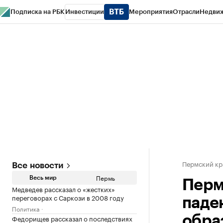
Подписка на РБК
Инвестиции
Мероприятия
Отрасли
Недви
РБК Курсы
РБК Life
Тренды
Визионеры
Национальные проекты
Горо
Спецпроекты СПб
Конференции СПб
Спецпроекты
Проверка конт
Пермский кр
Все новости
Пермь
Весь мир
Перм
Медведев рассказал о «жестких»
переговорах с Саркози в 2008 году
паде
Политика
Федорищев рассказал о последствиях
обра