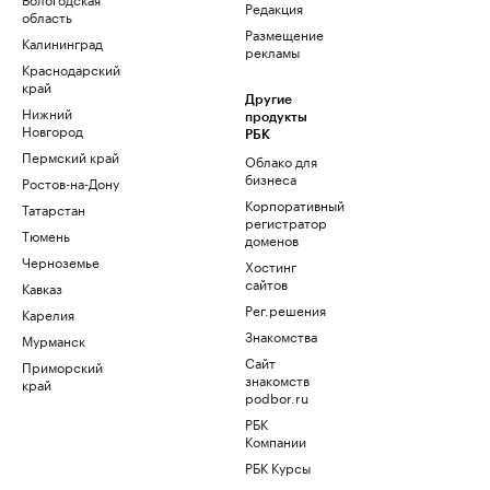
Редакция
область
Размещение
Калининград
рекламы
Краснодарский
край
Другие
Нижний
продукты
Новгород
РБК
Пермский край
Облако для
бизнеса
Ростов-на-Дону
Корпоративный
Татарстан
регистратор
Тюмень
доменов
Черноземье
Хостинг
сайтов
Кавказ
Рег.решения
Карелия
Знакомства
Мурманск
Сайт
Приморский
знакомств
край
podbor.ru
РБК
Компании
РБК Курсы