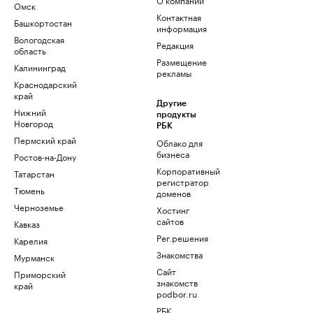
Омск
Контактная
Башкортостан
информация
Вологодская
Редакция
область
Размещение
Калининград
рекламы
Краснодарский
край
Другие
Нижний
продукты
Новгород
РБК
Пермский край
Облако для
бизнеса
Ростов-на-Дону
Корпоративный
Татарстан
регистратор
Тюмень
доменов
Черноземье
Хостинг
сайтов
Кавказ
Рег.решения
Карелия
Знакомства
Мурманск
Сайт
Приморский
знакомств
край
podbor.ru
РБК