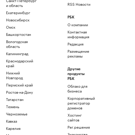
Санкт-Петербург
RSS Новости
и область
Екатеринбург
РБК
Новосибирск
О компании
Омск
Контактная
Башкортостан
информация
Вологодская
Редакция
область
Размещение
Калининград
рекламы
Краснодарский
край
Другие
Нижний
продукты
Новгород
РБК
Пермский край
Облако для
бизнеса
Ростов-на-Дону
Корпоративный
Татарстан
регистратор
Тюмень
доменов
Черноземье
Хостинг
сайтов
Кавказ
Рег.решения
Карелия
Знакомства