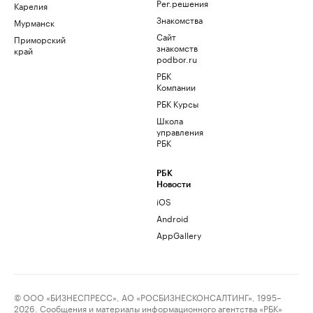
Рег.решения
Карелия
Знакомства
Мурманск
Сайт
Приморский
знакомств
край
podbor.ru
РБК
Компании
РБК Курсы
Школа
управления
РБК
РБК
Новости
iOS
Android
AppGallery
© ООО «БИЗНЕСПРЕСС», АО «РОСБИЗНЕСКОНСАЛТИНГ», 1995–
2026. Сообщения и материалы информационного агентства «РБК»