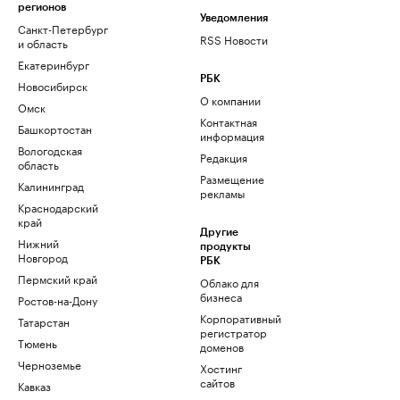
регионов
Уведомления
Санкт-Петербург
RSS Новости
и область
Екатеринбург
РБК
Новосибирск
О компании
Омск
Контактная
Башкортостан
информация
Вологодская
Редакция
область
Размещение
Калининград
рекламы
Краснодарский
край
Другие
Нижний
продукты
Новгород
РБК
Пермский край
Облако для
бизнеса
Ростов-на-Дону
Корпоративный
Татарстан
регистратор
Тюмень
доменов
Черноземье
Хостинг
сайтов
Кавказ