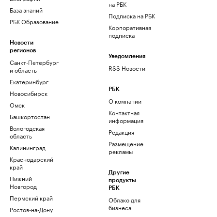
на РБК
База знаний
Подписка на РБК
РБК Образование
Корпоративная
подписка
Новости
регионов
Уведомления
Санкт-Петербург
RSS Новости
и область
Екатеринбург
РБК
Новосибирск
О компании
Омск
Контактная
Башкортостан
информация
Вологодская
Редакция
область
Размещение
Калининград
рекламы
Краснодарский
край
Другие
Нижний
продукты
Новгород
РБК
Пермский край
Облако для
бизнеса
Ростов-на-Дону