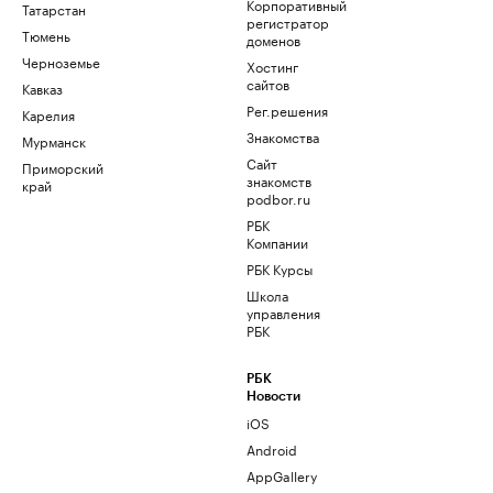
Корпоративный
Татарстан
регистратор
Тюмень
доменов
Черноземье
Хостинг
сайтов
Кавказ
Рег.решения
Карелия
Знакомства
Мурманск
Сайт
Приморский
знакомств
край
podbor.ru
РБК
Компании
РБК Курсы
Школа
управления
РБК
РБК
Новости
iOS
Android
AppGallery