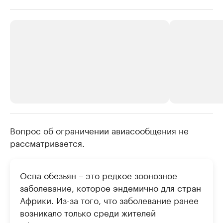
Вопрос об ограничении авиасообщения не
РБК Компании
РБК Компании
рассматривается.
Крупнейшие производители и
Страховые к
продавцы медийной продукции
присутствую
Ознакомьтесь с информацией в каталоге
Посмотрите в ката
Оспа обезьян – это редкое зоонозное
заболевание, которое эндемично для стран
Африки. Из-за того, что заболевание ранее
возникало только среди жителей